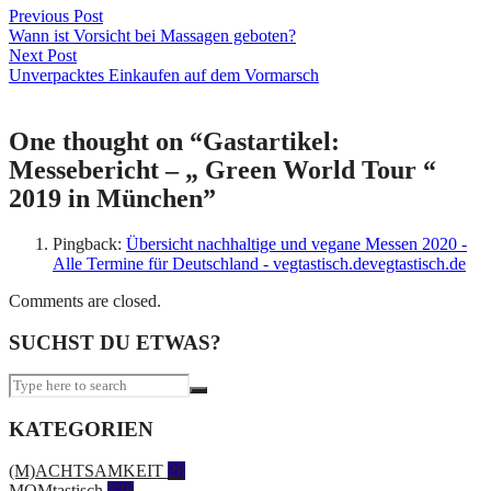
Beitragsnavigation
Previous Post
Wann ist Vorsicht bei Massagen geboten?
Next Post
Unverpacktes Einkaufen auf dem Vormarsch
One thought on “
Gastartikel:
Messebericht – „ Green World Tour “
2019 in München
”
Pingback:
Übersicht nachhaltige und vegane Messen 2020 -
Alle Termine für Deutschland - vegtastisch.devegtastisch.de
Comments are closed.
SUCHST DU ETWAS?
KATEGORIEN
(M)ACHTSAMKEIT
28
MOMtastisch
328