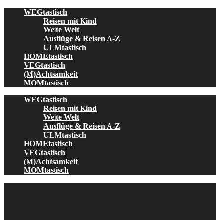
Skip
WEGtastisch
to
Reisen mit Kind
content
Weite Welt
Ausflüge & Reisen A-Z
ULMtastisch
HOMEtastisch
VEGtastisch
(M)Achtsamkeit
MOMtastisch
WEGtastisch
Reisen mit Kind
Weite Welt
Ausflüge & Reisen A-Z
ULMtastisch
HOMEtastisch
VEGtastisch
(M)Achtsamkeit
MOMtastisch