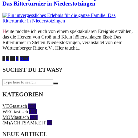
Das Ritterturnier in Niederstotzingen
Heute möchte ich euch von einem spektakulären Ereignis erzählen,
das die Herzen von Groß und Klein höherschlagen lässt: Das
Ritterturnier in Stetten-Niederstotzingen, veranstaltet von dem
Württemberger Ritter e.V.. Hier taucht...
Seitennummerierung
1
2
…
9
Next
der
SUCHST DU ETWAS?
Beiträge
KATEGORIEN
VEGtastisch
558
WEGtastisch
171
MOMtastisch
328
(M)ACHTSAMKEIT
28
NEUE ARTIKEL