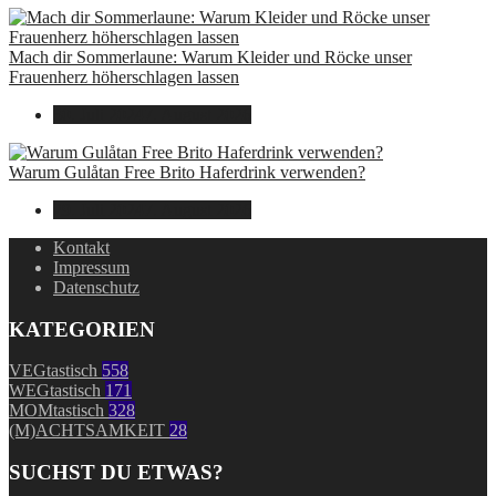
Mach dir Sommerlaune: Warum Kleider und Röcke unser
Frauenherz höherschlagen lassen
30. Juli 2024
7. August 2026
Warum Gulåtan Free Brito Haferdrink verwenden?
29. Juli 2024
7. August 2026
Kontakt
Impressum
Datenschutz
KATEGORIEN
VEGtastisch
558
WEGtastisch
171
MOMtastisch
328
(M)ACHTSAMKEIT
28
SUCHST DU ETWAS?