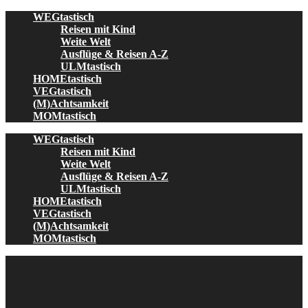
Skip
WEGtastisch
to
Reisen mit Kind
content
Weite Welt
Ausflüge & Reisen A-Z
ULMtastisch
HOMEtastisch
VEGtastisch
(M)Achtsamkeit
MOMtastisch
WEGtastisch
Reisen mit Kind
Weite Welt
Ausflüge & Reisen A-Z
ULMtastisch
HOMEtastisch
VEGtastisch
(M)Achtsamkeit
MOMtastisch