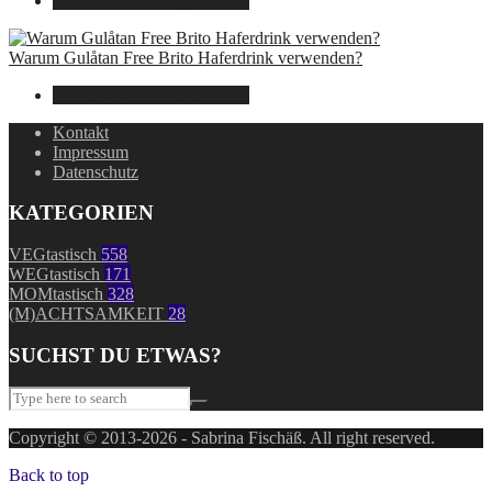
30. Juli 2024
7. August 2026
Warum Gulåtan Free Brito Haferdrink verwenden?
29. Juli 2024
7. August 2026
Kontakt
Impressum
Datenschutz
KATEGORIEN
VEGtastisch
558
WEGtastisch
171
MOMtastisch
328
(M)ACHTSAMKEIT
28
SUCHST DU ETWAS?
Copyright © 2013-2026 - Sabrina Fischäß. All right reserved.
Back to top