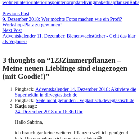
wohnen
interior
interiorinspo
interiorupdate
living
makethia
pflanzen
Raba
Beitragsnavigation
Previous Post
9. Dezember 2018: Wer möchte Fotos machen wie ein Profi?
Workshop-Platz zu gewinnen!
Next Post
Adventskalender 11. Dezember: Bienenwachstücher - Geht das klar
als Veganer?
3 thoughts on “
123Zimmerpflanzen –
Meine neuen Lieblinge sind eingezogen
(mit Goodie!)
”
Pingback:
Adventskalender 14. Dezember 2018: Aktiviere die
Superheldin in dirvegtastisch.de
Pingback:
Seite nicht gefunden - vegtastisch.devegtastisch.de
Katja
sagt:
24. Dezember 2018 um 16:36 Uhr
Hallo Sabrina,
ich brauch gar keine weiteren Pflanzen weil ich genügend
hab. Die vermehren sich von ganz alleine 😀