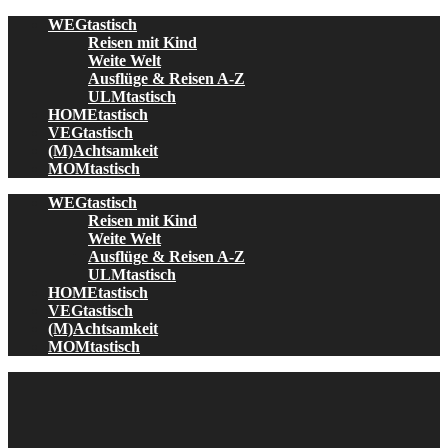
Skip
WEGtastisch
to
Reisen mit Kind
content
Weite Welt
Ausflüge & Reisen A-Z
ULMtastisch
HOMEtastisch
VEGtastisch
(M)Achtsamkeit
MOMtastisch
WEGtastisch
Reisen mit Kind
Weite Welt
Ausflüge & Reisen A-Z
ULMtastisch
HOMEtastisch
VEGtastisch
(M)Achtsamkeit
MOMtastisch