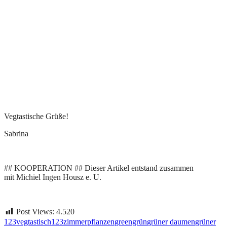
Vegtastische Grüße!
Sabrina
## KOOPERATION ## Dieser Artikel entstand zusammen
mit Michiel Ingen Housz e. U.
Post Views:
4.520
123vegtastisch
123zimmerpflanzen
green
grün
grüner daumen
grüner