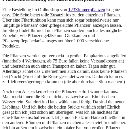
Eine Bestellung im Onlineshop von
123Zimmerpflanzen
ist ganz
easy. Die Seite bietet tolle Zusatzinfos zu den einzelnen Pflanzen.
Über eine Filterfunktion kann man sich sogar beispielsweise nur
‚ungiftige Pflanzen‘ oder ‚pflegeleichte Pflanzen‘ anzeigen lassen.
Im Shop findet Ihr nicht nur Pflanzen sondern auch alles mögliche
Zubehör, wie Pflanzengefäße und Gießkannen und
Pflanzenpflegebedarf – insgesamt über 1.000 verschiedene
Produkte.
Die Pflanzen werden gut verpackt in großen Pappkartons angeliefert
(innerhalb 4 Werktagen, ab 75 Euro fallen keine Versandkosten an)
und überstehen auch einen Transport an kalten Tagen sehr gut.
Allerdings achtet das Unternehmen auch darauf, dass keine Pflanzen
bei (Nacht-)Frost auf die Reise gesendet werden. Dadurch kann es
zu Lieferverzögerungen kommen (die aber durchaus Sinn machen!).
Nach dem Auspacken sehen die Pflanzen sofort wunderbar aus.
Man merkt ihnen die Reise nicht ansatzweise an. Ein bisschen
Wasser rein, Standort im Haus wählen und fertig. Da sind die neuen
Lieblinge. Und ich liebe die beiden Stücke wirklich sehr! Ehrlich
gesagt bin ich jetzt schon am überlegen, was ich als nächstes für
eine Pflanze anschaffen soll. Ist ja noch Platz im Haus schließlich in
den anderen Räumen und Pflanzen machen alles soviel freundlicher.
Ich bin außerdem inzwischen ein totaler Fan von großen Pflanzen