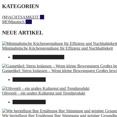
KATEGORIEN
(M)ACHTSAMKEIT
28
MOMtastisch
328
NEUE ARTIKEL
Minimalistische Küchengestaltung für Effizienz und Nachhaltigkeit
23. Oktober 2025
14. Juni 2026
Gastartikel: Stress loslassen – Wenn kleine Bewegungen Großes bew
26. September 2025
Olivenöl – ein uraltes Kulturgut und Trendprodukt
22. September 2025
Wie beeinflusst Ihre Ernährung Ihre Stimmung und geistige Gesundhe