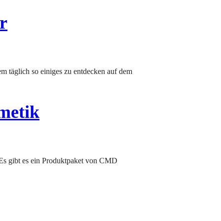
r
metik