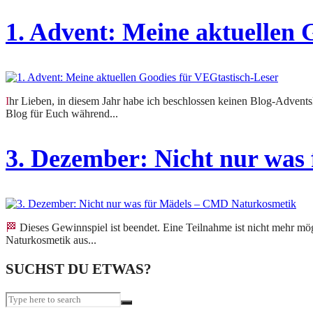
1. Advent: Meine aktuellen 
Ihr Lieben, in diesem Jahr habe ich beschlossen keinen Blog-Adventskalender mit täglichen Gewinnen zu machen. Stattdessen gibt es trotzdem täglich so einiges zu entdecken auf dem
Blog für Euch während...
3. Dezember: Nicht nur wa
🏁 Dieses Gewinnspiel ist beendet. Eine Teilnahme ist nicht mehr möglich. Heute duftet alles ganz toll nach Kokos auf meinem Gabentisch. Es gibt es ein Produktpaket von CMD
Naturkosmetik aus...
SUCHST DU ETWAS?