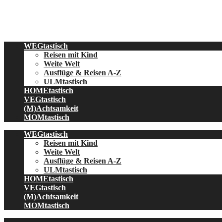
Skip
to
content
WEGtastisch
Reisen mit Kind
Weite Welt
Ausflüge & Reisen A-Z
ULMtastisch
HOMEtastisch
VEGtastisch
(M)Achtsamkeit
MOMtastisch
WEGtastisch
Reisen mit Kind
Weite Welt
Ausflüge & Reisen A-Z
ULMtastisch
HOMEtastisch
VEGtastisch
(M)Achtsamkeit
MOMtastisch