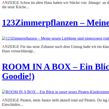
ANZEIGE Schon im alten Haus hatten wir Stücke von ‚bimago‘ an der Wand hängen. Damals in der Küche und zwar zwei handgemalte knallbunte Leinwände. Farblich hätten sie in
die neue Küche...
123Zimmerpflanzen – Meine 
ANZEIGE Für das neue Zuhause nach dem Umzug hatte ich ein klares Bild vor Augen. Dieses war grün und beinhaltete Zimmerpflanzen. Irgendwie hatte ich das Thema im letzten
Haus vernachlässigt...
ROOM IN A BOX – Ein Blick
Goodie!)
ANZEIGE Piraten, mein Junior steht aktuell total auf Piraten. Da lag die Idee nahe, ihm ein Piratenboot als Bett in sein neues Kinderzimmer zu bauen. Damit Mama sich zum
Einschlafen...