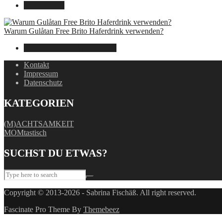
30. Juli 2024
Warum Gulåtan Free Brito Haferdrink verwenden?
29. Juli 2024
15. August 2025
Kontakt
Impressum
Datenschutz
KATEGORIEN
(M)ACHTSAMKEIT
MOMtastisch
SUCHST DU ETWAS?
Copyright © 2013-2026 - Sabrina Fischäß. All right reserved.
Fascinate Pro Theme By
Themebeez