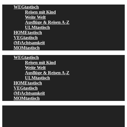
Skip
WEGtastisch
to
Reisen mit Kind
content
Weite Welt
Ausflüge & Reisen A-Z
ULMtastisch
HOMEtastisch
VEGtastisch
(M)Achtsamkeit
MOMtastisch
WEGtastisch
Reisen mit Kind
Weite Welt
Ausflüge & Reisen A-Z
ULMtastisch
HOMEtastisch
VEGtastisch
(M)Achtsamkeit
MOMtastisch