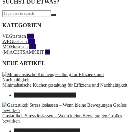
SUCHST DU ETWAS?
KATEGORIEN
VEGtastisch
558
WEGtastisch
171
MOMtastisch
328
(M)ACHTSAMKEIT
28
NEUE ARTIKEL
Minimalistische Küchengestaltung für Effizienz und Nachhaltigkeit
23. Oktober 2025
7. August 2026
Gastartikel: Stress loslassen – Wenn kleine Bewegungen Großes
bewirken
26. September 2025
7. August 2026