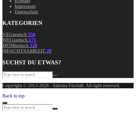
Kontakt
Impressum
Datenschutz
KATEGORIEN
VEGtastisch
558
WEGtastisch
171
MOMtastisch
328
(M)ACHTSAMKEIT
28
SUCHST DU ETWAS?
Copyright © 2013-2026 - Sabrina Fischäß. All right reserved.
Back to top