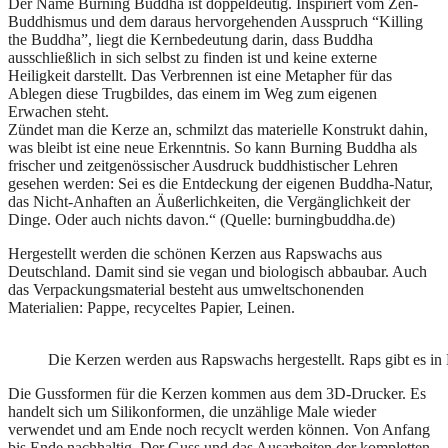
Der Name Burning Buddha ist doppeldeutig. Inspiriert vom Zen-
Buddhismus und dem daraus hervorgehenden Ausspruch “Killing
the Buddha”, liegt die Kernbedeutung darin, dass Buddha
ausschließlich in sich selbst zu finden ist und keine externe
Heiligkeit darstellt. Das Verbrennen ist eine Metapher für das
Ablegen diese Trugbildes, das einem im Weg zum eigenen
Erwachen steht.
Zündet man die Kerze an, schmilzt das materielle Konstrukt dahin,
was bleibt ist eine neue Erkenntnis. So kann Burning Buddha als
frischer und zeitgenössischer Ausdruck buddhistischer Lehren
gesehen werden: Sei es die Entdeckung der eigenen Buddha-Natur,
das Nicht-Anhaften an Äußerlichkeiten, die Vergänglichkeit der
Dinge. Oder auch nichts davon.“ (Quelle: burningbuddha.de)
Hergestellt werden die schönen Kerzen aus Rapswachs aus
Deutschland. Damit sind sie vegan und biologisch abbaubar. Auch
das Verpackungsmaterial besteht aus umweltschonenden
Materialien: Pappe, recyceltes Papier, Leinen.
Die Kerzen werden aus Rapswachs hergestellt. Raps gibt es i
Die Gussformen für die Kerzen kommen aus dem 3D-Drucker. Es
handelt sich um Silikonformen, die unzählige Male wieder
verwendet und am Ende noch recyclt werden können. Von Anfang
bis Ende nachhaltig. Der Guss und das Ausarbeiten der kompletten