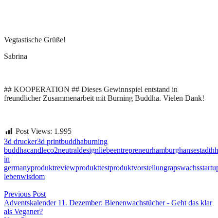
Vegtastische Grüße!
Sabrina
## KOOPERATION ## Dieses Gewinnspiel entstand in
freundlicher Zusammenarbeit mit Burning Buddha. Vielen Dank!
Post Views:
1.995
3d drucker
3d print
buddha
burning
buddha
candle
co2neutral
designliebe
entrepreneur
hamburg
hansestadt
h
in
germany
produktreview
produkttest
produktvorstellung
rapswachs
startu
leben
wisdom
Beitragsnavigation
Previous Post
Adventskalender 11. Dezember: Bienenwachstücher - Geht das klar
als Veganer?