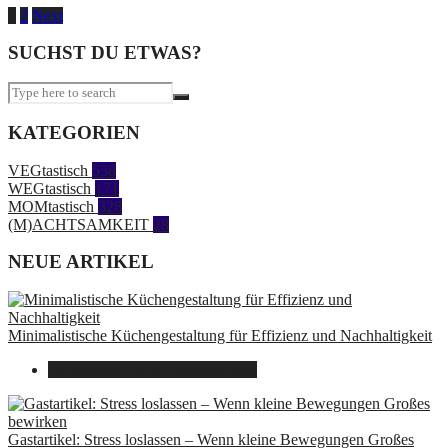
Seitennummerierung
1
2
Next
der
SUCHST DU ETWAS?
Beiträge
KATEGORIEN
VEGtastisch
558
WEGtastisch
171
MOMtastisch
328
(M)ACHTSAMKEIT
28
NEUE ARTIKEL
Minimalistische Küchengestaltung für Effizienz und Nachhaltigkeit
23. Oktober 2025
7. August 2026
Gastartikel: Stress loslassen – Wenn kleine Bewegungen Großes