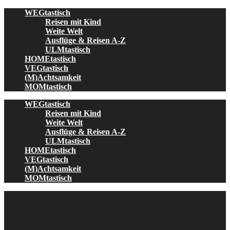
Skip
WEGtastisch
to
Reisen mit Kind
content
Weite Welt
Ausflüge & Reisen A-Z
ULMtastisch
HOMEtastisch
VEGtastisch
(M)Achtsamkeit
MOMtastisch
WEGtastisch
Reisen mit Kind
Weite Welt
Ausflüge & Reisen A-Z
ULMtastisch
HOMEtastisch
VEGtastisch
(M)Achtsamkeit
MOMtastisch