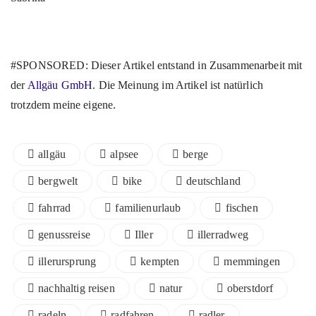
#SPONSORED: Dieser Artikel entstand in Zusammenarbeit mit
der
Allgäu GmbH
. Die Meinung im Artikel ist natürlich
trotzdem meine eigene.
allgäu
alpsee
berge
bergwelt
bike
deutschland
fahrrad
familienurlaub
fischen
genussreise
Iller
illerradweg
illerursprung
kempten
memmingen
nachhaltig reisen
natur
oberstdorf
radeln
radfahren
radler