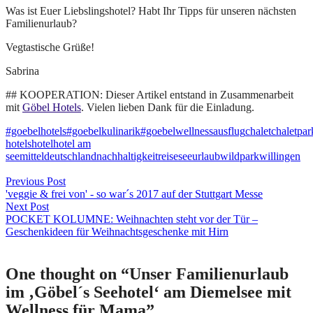
Was ist Euer Liebslingshotel? Habt Ihr Tipps für unseren nächsten
Familienurlaub?
Vegtastische Grüße!
Sabrina
## KOOPERATION: Dieser Artikel entstand in Zusammenarbeit
mit
Göbel Hotels
. Vielen lieben Dank für die Einladung.
#goebelhotels
#goebelkulinarik
#goebelwellness
ausflug
chalet
chaletpar
hotels
hotel
hotel am
see
mitteldeutschland
nachhaltigkeit
reise
see
urlaub
wildpark
willingen
Beitragsnavigation
Previous Post
'veggie & frei von' - so war´s 2017 auf der Stuttgart Messe
Next Post
POCKET KOLUMNE: Weihnachten steht vor der Tür –
Geschenkideen für Weihnachtsgeschenke mit Hirn
One thought on “
Unser Familienurlaub
im ‚Göbel´s Seehotel‘ am Diemelsee mit
Wellness für Mama
”