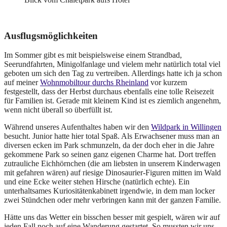
Ausflugsmöglichkeiten
Im Sommer gibt es mit beispielsweise einem Strandbad,
Seerundfahrten, Minigolfanlage und vielem mehr natürlich total viel
geboten um sich den Tag zu vertreiben. Allerdings hatte ich ja schon
auf meiner
Wohnmobiltour durchs Rheinland
vor kurzem
festgestellt, dass der Herbst durchaus ebenfalls eine tolle Reisezeit
für Familien ist. Gerade mit kleinem Kind ist es ziemlich angenehm,
wenn nicht überall so überfüllt ist.
Während unseres Aufenthaltes haben wir den
Wildpark in Willingen
besucht. Junior hatte hier total Spaß. Als Erwachsener muss man an
diversen ecken im Park schmunzeln, da der doch eher in die Jahre
gekommene Park so seinen ganz eigenen Charme hat. Dort treffen
zutrauliche Eichhörnchen (die am liebsten in unserem Kinderwagen
mit gefahren wären) auf riesige Dinosaurier-Figuren mitten im Wald
und eine Ecke weiter stehen Hirsche (natürlich echte). Ein
unterhaltsames Kuriositätenkabinett irgendwie, in dem man locker
zwei Stündchen oder mehr verbringen kann mit der ganzen Familie.
Hätte uns das Wetter ein bisschen besser mit gespielt, wären wir auf
jeden Fall noch auf eine Wanderung gestartet. So mussten wir uns