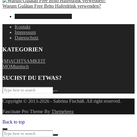
Warum Gulåtan Free Brito Haferdrink verwenden?
29. Juli 2024
15. August 2025
Kontakt
Impressum
Datenschutz
KATEGORIEN
(M)ACHTSAMKEIT
MOMtastisch
SUCHST DU ETWAS?
Copyright © 2013-2026 - Sabrina Fischäß. All right reserved.
Fascinate Pro Theme By
Themebeez
Back to top