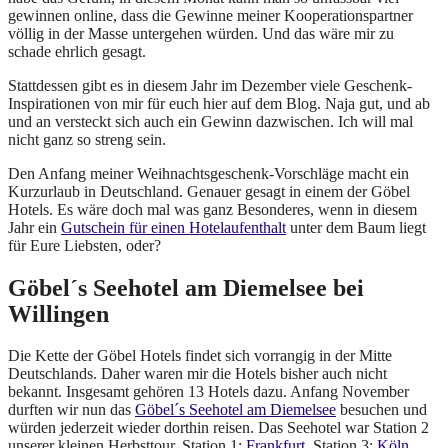
gewinnen online, dass die Gewinne meiner Kooperationspartner
völlig in der Masse untergehen würden. Und das wäre mir zu
schade ehrlich gesagt.
Stattdessen gibt es in diesem Jahr im Dezember viele Geschenk-
Inspirationen von mir für euch hier auf dem Blog. Naja gut, und ab
und an versteckt sich auch ein Gewinn dazwischen. Ich will mal
nicht ganz so streng sein.
Den Anfang meiner Weihnachtsgeschenk-Vorschläge macht ein
Kurzurlaub in Deutschland. Genauer gesagt in einem der Göbel
Hotels. Es wäre doch mal was ganz Besonderes, wenn in diesem
Jahr ein
Gutschein für einen Hotelaufenthalt
unter dem Baum liegt
für Eure Liebsten, oder?
Göbel´s Seehotel am Diemelsee bei
Willingen
Die Kette der Göbel Hotels findet sich vorrangig in der Mitte
Deutschlands. Daher waren mir die Hotels bisher auch nicht
bekannt. Insgesamt gehören 13 Hotels dazu. Anfang November
durften wir nun das
Göbel´s Seehotel am Diemelsee
besuchen und
würden jederzeit wieder dorthin reisen. Das Seehotel war Station 2
unserer kleinen Herbsttour. Station 1:
Frankfurt
, Station 3:
Köln
.