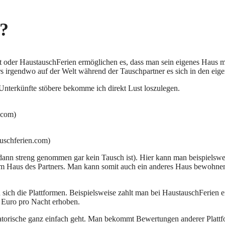
s?
der HaustauschFerien ermöglichen es, dass man sein eigenes Haus mit
rs irgendwo auf der Welt während der Tauschpartner es sich in den ei
nterkünfte stöbere bekomme ich direkt Lust loszulegen.
.com)
uschferien.com)
er dann streng genommen gar kein Tausch ist). Hier kann man beispielsw
 im Haus des Partners. Man kann somit auch ein anderes Haus bewohnen
ich die Plattformen. Beispielsweise zahlt man bei HaustauschFerien ei
0 Euro pro Nacht erhoben.
anisatorische ganz einfach geht. Man bekommt Bewertungen anderer Platt