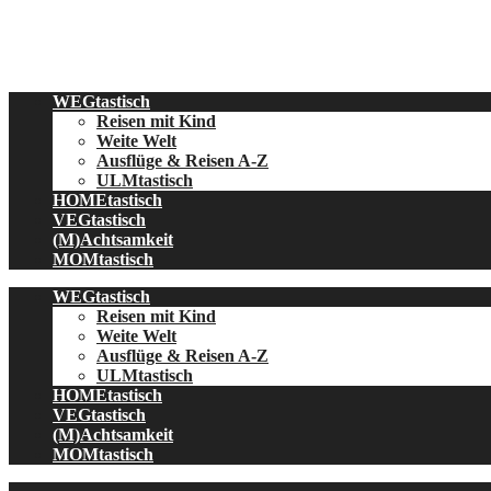
Skip
to
content
WEGtastisch
Reisen mit Kind
Weite Welt
Ausflüge & Reisen A-Z
ULMtastisch
HOMEtastisch
VEGtastisch
(M)Achtsamkeit
MOMtastisch
WEGtastisch
Reisen mit Kind
Weite Welt
Ausflüge & Reisen A-Z
ULMtastisch
HOMEtastisch
VEGtastisch
(M)Achtsamkeit
MOMtastisch