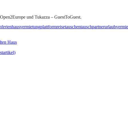
 Open2Europe und Tukazza – GuestToGuest.
hferien
hausvermietung
plattform
reise
tauschen
tauschpartner
urlaub
vermi
alten Haus
tartikel)