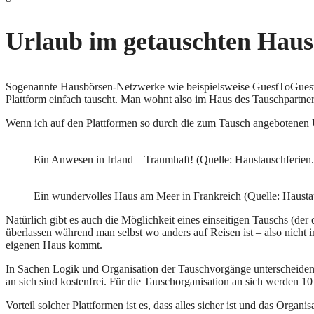
Urlaub im getauschten Hau
Sogenannte Hausbörsen-Netzwerke wie beispielsweise GuestToGuest o
Plattform einfach tauscht. Man wohnt also im Haus des Tauschpartne
Wenn ich auf den Plattformen so durch die zum Tausch angebotenen U
Ein Anwesen in Irland – Traumhaft! (Quelle: Haustauschferien
Ein wundervolles Haus am Meer in Frankreich (Quelle: Hausta
Natürlich gibt es auch die Möglichkeit eines einseitigen Tauschs (d
überlassen während man selbst wo anders auf Reisen ist – also nicht
eigenen Haus kommt.
In Sachen Logik und Organisation der Tauschvorgänge unterscheiden s
an sich sind kostenfrei. Für die Tauschorganisation an sich werden 1
Vorteil solcher Plattformen ist es, dass alles sicher ist und das Org