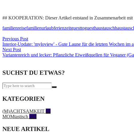
## KOOPERATION: Dieser Artikel entstand in Zusammenarbeit mit
familienreise
familienurlaub
ferienzeit
guesttoguest
haustausch
haustausc
Beitragsnavigation
Previous Post
Interior-Update: 'myloview' - Gute Laune für die letzten Wochen im 
Next Post
Variantenreich und lecker: Pflanzliche Eiweißquellen für Veganer (Gas
SUCHST DU ETWAS?
KATEGORIEN
(M)ACHTSAMKEIT
28
MOMtastisch
328
NEUE ARTIKEL