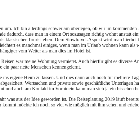
chen um. Ich bin allerdings schwer am überlegen, ob wir im kommenden
ade dadurch, dass man in einem Ort sozusagen richtig wohnt anstatt ei
 klassischer Tourist eben. Dem Slowtravel-Aspekt wird man hierbei tota
 erleichtert es manchmal einiges, wenn man im Urlaub wohnen kann al
hängiger vom Wetter als man dies im Hotel ist.
eisen war meine Wohnung vermietet. Auch hierfür gibt es diverse Anbiet
e ein paar nette Menschen kennengelernt.
e ins eigene Heim zu lassen. Und dies dann auch noch für mehrere Tag
d abgesichert. Wertsachen und private sowie geschäftliche Unterlagen 
nnt und auch am Kontakt im Vorhinein kann man sich ja ein bisschen be
r was aus der Idee geworden ist. Die Reiseplanung 2019 läuft bereits
en kommt möchte ich noch so viel wie möglich mit ihm sehen und erlebe