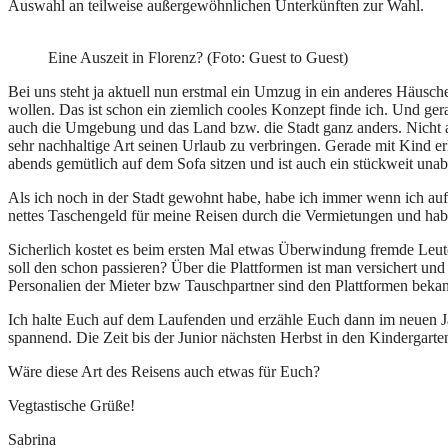
Auswahl an teilweise außergewöhnlichen Unterkünften zur Wahl.
Eine Auszeit in Florenz? (Foto: Guest to Guest)
Bei uns steht ja aktuell nun erstmal ein Umzug in ein anderes Häus
wollen. Das ist schon ein ziemlich cooles Konzept finde ich. Und ger
auch die Umgebung und das Land bzw. die Stadt ganz anders. Nicht als
sehr nachhaltige Art seinen Urlaub zu verbringen. Gerade mit Kind
abends gemütlich auf dem Sofa sitzen und ist auch ein stückweit unab
Als ich noch in der Stadt gewohnt habe, habe ich immer wenn ich auf R
nettes Taschengeld für meine Reisen durch die Vermietungen und hab
Sicherlich kostet es beim ersten Mal etwas Überwindung fremde Leut
soll den schon passieren? Über die Plattformen ist man versichert un
Personalien der Mieter bzw Tauschpartner sind den Plattformen beka
Ich halte Euch auf dem Laufenden und erzähle Euch dann im neuen Jah
spannend. Die Zeit bis der Junior nächsten Herbst in den Kindergart
Wäre diese Art des Reisens auch etwas für Euch?
Vegtastische Grüße!
Sabrina