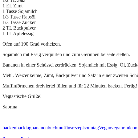
1/2 TL Salz
1 EL Zimt
1 Tasse Sojamilch
1/3 Tasse Rapsöl
1/3 Tasse Zucker
2 TL Backpulver
1 TL Apfelessig
Ofen auf 190 Grad vorheizen.
Sojamilch mit Essig verquirlen und zum Gerinnen beiseite stellen.
Bananen in einer Schüssel zerdrücken. Sojamilch mit Essig, Öl, Zuc
Mehl, Weizenkeime, Zimt, Backpulver und Salz in einer zweiten Schü
Muffinförmchen dreiviertel füllen und für 22 Minuten backen. Fertig!
Vegtastische Grüße!
Sabrina
backen
backtag
bananen
buch
muffins
rezept
sonntag
Vegan
veganomicon
Beitragsnavigation