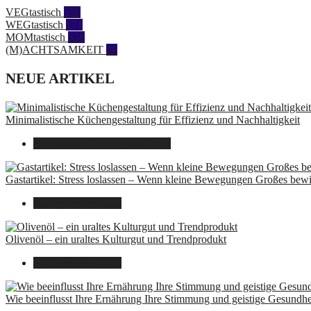
VEGtastisch
559
WEGtastisch
171
MOMtastisch
328
(M)ACHTSAMKEIT
28
NEUE ARTIKEL
Minimalistische Küchengestaltung für Effizienz und Nachhaltigkeit
23. Oktober 2025
14. Juni 2026
Gastartikel: Stress loslassen – Wenn kleine Bewegungen Großes bew
26. September 2025
Olivenöl – ein uraltes Kulturgut und Trendprodukt
22. September 2025
Wie beeinflusst Ihre Ernährung Ihre Stimmung und geistige Gesundhe