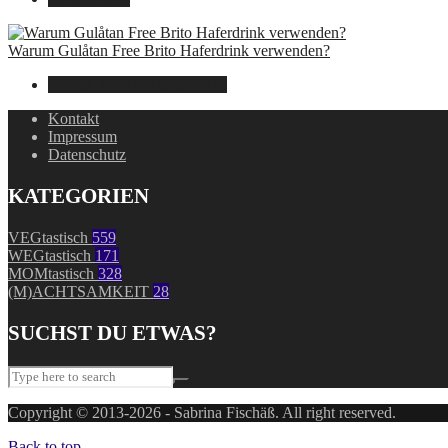
Warum Gulåtan Free Brito Haferdrink verwenden?
29. Juli 2024
7. August 2026
Kontakt
Impressum
Datenschutz
KATEGORIEN
VEGtastisch
559
WEGtastisch
171
MOMtastisch
328
(M)ACHTSAMKEIT
28
SUCHST DU ETWAS?
Copyright © 2013-2026 - Sabrina Fischäß. All right reserved.
Back to top