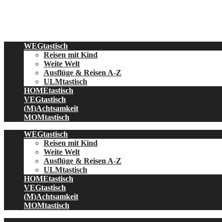
Skip
to
content
WEGtastisch
Reisen mit Kind
Weite Welt
Ausflüge & Reisen A-Z
ULMtastisch
HOMEtastisch
VEGtastisch
(M)Achtsamkeit
MOMtastisch
WEGtastisch
Reisen mit Kind
Weite Welt
Ausflüge & Reisen A-Z
ULMtastisch
HOMEtastisch
VEGtastisch
(M)Achtsamkeit
MOMtastisch