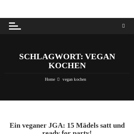
Skip
to
content
SCHLAGWORT:
VEGAN
KOCHEN
Home
vegan kochen
Ein veganer JGA: 15 Mädels satt und
ready for party!