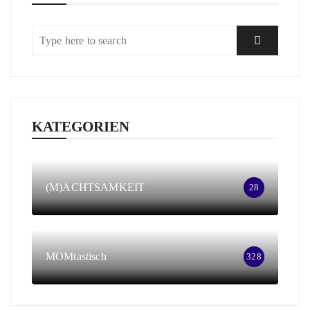
KATEGORIEN
(M)ACHTSAMKEIT
28
MOMtastisch
328