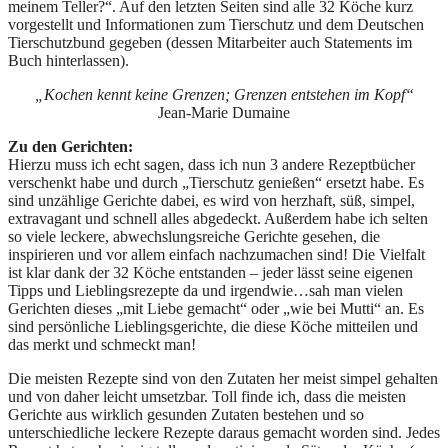
meinem Teller?“. Auf den letzten Seiten sind alle 32 Köche kurz
vorgestellt und Informationen zum Tierschutz und dem Deutschen
Tierschutzbund gegeben (dessen Mitarbeiter auch Statements im
Buch hinterlassen).
„Kochen kennt keine Grenzen; Grenzen entstehen im Kopf“
Jean-Marie Dumaine
Zu den Gerichten:
Hierzu muss ich echt sagen, dass ich nun 3 andere Rezeptbücher
verschenkt habe und durch „Tierschutz genießen“ ersetzt habe. Es
sind unzählige Gerichte dabei, es wird von herzhaft, süß, simpel,
extravagant und schnell alles abgedeckt. Außerdem habe ich selten
so viele leckere, abwechslungsreiche Gerichte gesehen, die
inspirieren und vor allem einfach nachzumachen sind! Die Vielfalt
ist klar dank der 32 Köche entstanden – jeder lässt seine eigenen
Tipps und Lieblingsrezepte da und irgendwie…sah man vielen
Gerichten dieses „mit Liebe gemacht“ oder „wie bei Mutti“ an. Es
sind persönliche Lieblingsgerichte, die diese Köche mitteilen und
das merkt und schmeckt man!
Die meisten Rezepte sind von den Zutaten her meist simpel gehalten
und von daher leicht umsetzbar. Toll finde ich, dass die meisten
Gerichte aus wirklich gesunden Zutaten bestehen und so
unterschiedliche leckere Rezepte daraus gemacht worden sind. Jedes