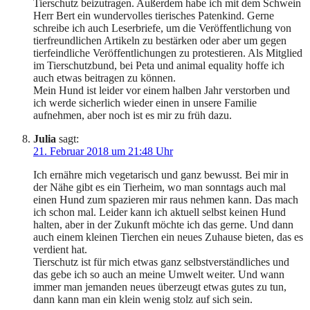
Tierschutz beizutragen. Außerdem habe ich mit dem Schwein
Herr Bert ein wundervolles tierisches Patenkind. Gerne
schreibe ich auch Leserbriefe, um die Veröffentlichung von
tierfreundlichen Artikeln zu bestärken oder aber um gegen
tierfeindliche Veröffentlichungen zu protestieren. Als Mitglied
im Tierschutzbund, bei Peta und animal equality hoffe ich
auch etwas beitragen zu können.
Mein Hund ist leider vor einem halben Jahr verstorben und
ich werde sicherlich wieder einen in unsere Familie
aufnehmen, aber noch ist es mir zu früh dazu.
Julia
sagt:
21. Februar 2018 um 21:48 Uhr
Ich ernähre mich vegetarisch und ganz bewusst. Bei mir in
der Nähe gibt es ein Tierheim, wo man sonntags auch mal
einen Hund zum spazieren mir raus nehmen kann. Das mach
ich schon mal. Leider kann ich aktuell selbst keinen Hund
halten, aber in der Zukunft möchte ich das gerne. Und dann
auch einem kleinen Tierchen ein neues Zuhause bieten, das es
verdient hat.
Tierschutz ist für mich etwas ganz selbstverständliches und
das gebe ich so auch an meine Umwelt weiter. Und wann
immer man jemanden neues überzeugt etwas gutes zu tun,
dann kann man ein klein wenig stolz auf sich sein.