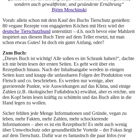
sondern auch gewaltfreiste, und gesündeste Ernährung“
Björn Moschinski
Vorab: allein schon mit dem Kauf des Buchs Tierschutz genießen:
80 vegane Rezepte von engagierten Köchen mit Herz wird der
deutsche Tierschutzbund
unterstützt – d.h. noch bevor eine Mahlzeit
inspiriert aus diesem Buch Tiere auf dem Teller ersetzt, tut man
schon etwas Gutes! Ist doch ein guter Anfang, oder?
Zum Buch:
„Dieses Buch ist wichtig! Alle sollen es im Schrank haben!“, dachte
ich mir beim lesen der ersten Seiten. Es geht weit über ein
Rezeptbuch hinaus. Nach der Inhaltsangabe werden in einigen
Seiten kurz und knapp die unfassbaren Folgen der Produktion von
Fleisch und co. beschrieben. Es werden nur wenige, aber
gravierende Punkte, wie Auswirkungen auf das Klima, und einige
Zahlen (z.B. ökologischer Fußabdruck) erwähnt, aber es reichte, um
den Kopf beim lesen kräftig zu schütteln und das Buch allen in die
Hand legen zu wollen.
Sicher fehlten jede Menge Informationen und Gründe, vegan zu
leben, mehr Fakten, mehr Zahlen, mehr schockierende
Informationen – aber es ist ein Rezeptbuch! Es steht auch wenig
über Umweltschutz oder gesundheitliche Vorteile – der Fokus liegt
auf dem Tierschutz. Dafür war es fantastisch die paar Infos (vor