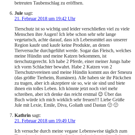
betreuten Taubenschlag zu eröffnen.
Jule
sagt:
21. Februar 2018 um 19:42 Uhr
Tierschutz ist so wichtig und leider verschließen viel zu viele
Menschen ihre Augen! Ich lebe schon sehr sehr lange
vegetarisch, achte darauf, dass ich Lebensmittel aus unserer
Region kaufe und kaufe keine Produkte, an denen
Tierversuche durchgeführt werde. Sogar das Fleisch, welches
meine Hündin und meine Katzen bekommen, ist
tierschutzgerecht. Ich habe 2 Pferde, einer meiner Jungs habe
ich vorm Schlachter bewahrt. Habe 2 Katzen von 2
Tierschutzvereinen und meine Hündin kommt aus der Smeura
(das größte Tierheim, Rumänen). Alle haben sie ihr Päckchen
zu tragen, aber ich akzeptiere sie so, wie sie sind und biete
ihnen ein tolles Leben. Ich könnte jetzt noch viel mehr
schreiben, aber ich denke das reicht erstmal 😉 Über das
Buch würde ich mich wirklich sehr freuen!!! Liebe Grüße
Jule mit Lexie, Emile, Diva, Goliath und Dastan 🙂 🙂
Kathrin
sagt:
21. Februar 2018 um 19:49 Uhr
Ich versuche durch meine vegane Lebensweise täglich zum