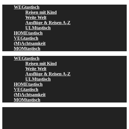
Skip
WEGtastisch
to
Reisen mit Kind
content
Weite Welt
Ausflüge & Reisen A-Z
ULMtastisch
HOMEtastisch
VEGtastisch
(M)Achtsamkeit
MOMtastisch
WEGtastisch
Reisen mit Kind
Weite Welt
Ausflüge & Reisen A-Z
ULMtastisch
HOMEtastisch
VEGtastisch
(M)Achtsamkeit
MOMtastisch