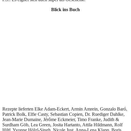
Blick ins Buch
Rezepte lieferten Elke Adam-Eckert, Armin Amrein, Gonzalo Baró,
Patrick Bolk, Elfie Casty, Sebastian Copien, Dr. Ruediger Dahlke,
Jean-Marie Dumaine, Jérôme Eckmeier, Timo Franke, Judith &
Surdham Göb, Lea Green, Josita Hartanto, Attila Hildmann, Rolf
Hiltl, Yvonne Hölzl-Singh, Nicole Just, Anna-Lena Klapp, Boris