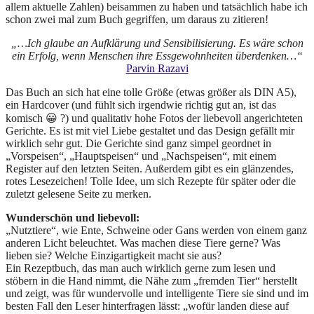
allem aktuelle Zahlen) beisammen zu haben und tatsächlich habe ich
schon zwei mal zum Buch gegriffen, um daraus zu zitieren!
„…Ich glaube an Aufklärung und Sensibilisierung. Es wäre schon
ein Erfolg, wenn Menschen ihre Essgewohnheiten überdenken…“
Parvin Razavi
Das Buch an sich hat eine tolle Größe (etwas größer als DIN A5),
ein Hardcover (und fühlt sich irgendwie richtig gut an, ist das
komisch 😀 ?) und qualitativ hohe Fotos der liebevoll angerichteten
Gerichte. Es ist mit viel Liebe gestaltet und das Design gefällt mir
wirklich sehr gut. Die Gerichte sind ganz simpel geordnet in
„Vorspeisen“, „Hauptspeisen“ und „Nachspeisen“, mit einem
Register auf den letzten Seiten. Außerdem gibt es ein glänzendes,
rotes Lesezeichen! Tolle Idee, um sich Rezepte für später oder die
zuletzt gelesene Seite zu merken.
Wunderschön und liebevoll:
„Nutztiere“, wie Ente, Schweine oder Gans werden von einem ganz
anderen Licht beleuchtet. Was machen diese Tiere gerne? Was
lieben sie? Welche Einzigartigkeit macht sie aus?
Ein Rezeptbuch, das man auch wirklich gerne zum lesen und
stöbern in die Hand nimmt, die Nähe zum „fremden Tier“ herstellt
und zeigt, was für wundervolle und intelligente Tiere sie sind und im
besten Fall den Leser hinterfragen lässt: „wofür landen diese auf