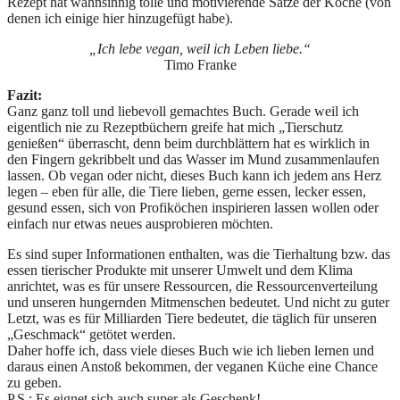
Rezept hat wahnsinnig tolle und motivierende Sätze der Köche (von
denen ich einige hier hinzugefügt habe).
„Ich lebe vegan, weil ich Leben liebe.“
Timo Franke
Fazit:
Ganz ganz toll und liebevoll gemachtes Buch. Gerade weil ich
eigentlich nie zu Rezeptbüchern greife hat mich „Tierschutz
genießen“ überrascht, denn beim durchblättern hat es wirklich in
den Fingern gekribbelt und das Wasser im Mund zusammenlaufen
lassen. Ob vegan oder nicht, dieses Buch kann ich jedem ans Herz
legen – eben für alle, die Tiere lieben, gerne essen, lecker essen,
gesund essen, sich von Profiköchen inspirieren lassen wollen oder
einfach nur etwas neues ausprobieren möchten.
Es sind super Informationen enthalten, was die Tierhaltung bzw. das
essen tierischer Produkte mit unserer Umwelt und dem Klima
anrichtet, was es für unsere Ressourcen, die Ressourcenverteilung
und unseren hungernden Mitmenschen bedeutet. Und nicht zu guter
Letzt, was es für Milliarden Tiere bedeutet, die täglich für unseren
„Geschmack“ getötet werden.
Daher hoffe ich, dass viele dieses Buch wie ich lieben lernen und
daraus einen Anstoß bekommen, der veganen Küche eine Chance
zu geben.
P.S.: Es eignet sich auch super als Geschenk!