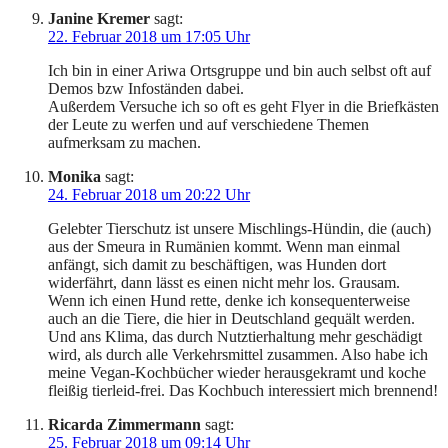
Janine Kremer
sagt:
22. Februar 2018 um 17:05 Uhr
Ich bin in einer Ariwa Ortsgruppe und bin auch selbst oft auf
Demos bzw Infoständen dabei.
Außerdem Versuche ich so oft es geht Flyer in die Briefkästen
der Leute zu werfen und auf verschiedene Themen
aufmerksam zu machen.
Monika
sagt:
24. Februar 2018 um 20:22 Uhr
Gelebter Tierschutz ist unsere Mischlings-Hündin, die (auch)
aus der Smeura in Rumänien kommt. Wenn man einmal
anfängt, sich damit zu beschäftigen, was Hunden dort
widerfährt, dann lässt es einen nicht mehr los. Grausam.
Wenn ich einen Hund rette, denke ich konsequenterweise
auch an die Tiere, die hier in Deutschland gequält werden.
Und ans Klima, das durch Nutztierhaltung mehr geschädigt
wird, als durch alle Verkehrsmittel zusammen. Also habe ich
meine Vegan-Kochbücher wieder herausgekramt und koche
fleißig tierleid-frei. Das Kochbuch interessiert mich brennend!
Ricarda Zimmermann
sagt:
25. Februar 2018 um 09:14 Uhr