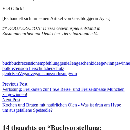
Viel Glück!
[Es handelt sich um einen Artikel von Gastbloggerin Ayla.]
## KOOPERATION: Dieses Gewinnspiel entstand in
Zusammenarbeit mit Deutscher Tierschutzbund e.V..
buch
buchrezension
empfehlung
genießen
geschenkidee
gewinn
gewinn
bolk
rezension
Tierschutz
tierschutz
genießen
Vegan
veganismus
verlosung
win
Beitragsnavigation
Previous Post
Verlosung: Freikarten zur f.re.e Reise- und Freizeitmesse München
zu gewinnen!
Next Post
Kochen und Braten mit natürlichen Ölen - Was ist dran am Hype
um ausgefallene Speiseöle?
14 thoughts on “
Buchvorstellung: