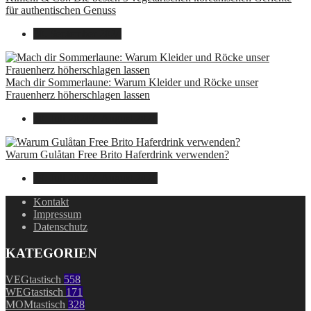
für authentischen Genuss
30. September 2024
Mach dir Sommerlaune: Warum Kleider und Röcke unser
Frauenherz höherschlagen lassen
30. Juli 2024
7. August 2026
Warum Gulåtan Free Brito Haferdrink verwenden?
29. Juli 2024
7. August 2026
Kontakt
Impressum
Datenschutz
KATEGORIEN
VEGtastisch
558
WEGtastisch
171
MOMtastisch
328