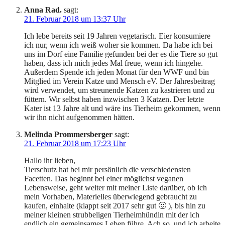
Anna Rad.
sagt:
21. Februar 2018 um 13:37 Uhr
Ich lebe bereits seit 19 Jahren vegetarisch. Eier konsumiere
ich nur, wenn ich weiß woher sie kommen. Da habe ich bei
uns im Dorf eine Familie gefunden bei der es die Tiere so gut
haben, dass ich mich jedes Mal freue, wenn ich hingehe.
Außerdem Spende ich jeden Monat für den WWF und bin
Mitglied im Verein Katze und Mensch eV. Der Jahresbeitrag
wird verwendet, um streunende Katzen zu kastrieren und zu
füttern. Wir selbst haben inzwischen 3 Katzen. Der letzte
Kater ist 13 Jahre alt und wäre ins Tierheim gekommen, wenn
wir ihn nicht aufgenommen hätten.
Melinda Prommersberger
sagt:
21. Februar 2018 um 17:23 Uhr
Hallo ihr lieben,
Tierschutz hat bei mir persönlich die verschiedensten
Facetten. Das beginnt bei einer möglichst veganen
Lebensweise, geht weiter mit meiner Liste darüber, ob ich
mein Vorhaben, Materielles überwiegend gebraucht zu
kaufen, einhalte (klappt seit 2017 sehr gut 🙂 ), bis hin zu
meiner kleinen strubbeligen Tierheimhündin mit der ich
endlich ein gemeinsames Leben führe. Ach so, und ich arbeite