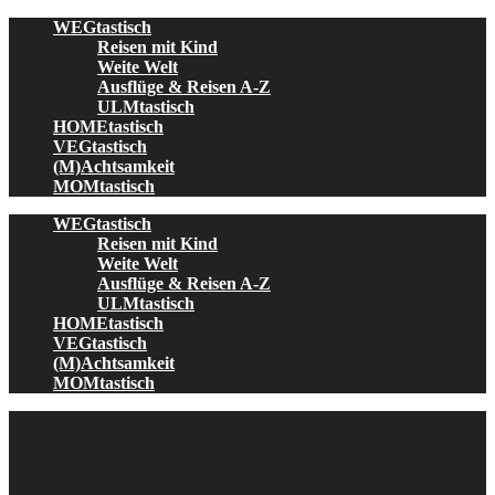
Skip
WEGtastisch
to
Reisen mit Kind
content
Weite Welt
Ausflüge & Reisen A-Z
ULMtastisch
HOMEtastisch
VEGtastisch
(M)Achtsamkeit
MOMtastisch
WEGtastisch
Reisen mit Kind
Weite Welt
Ausflüge & Reisen A-Z
ULMtastisch
HOMEtastisch
VEGtastisch
(M)Achtsamkeit
MOMtastisch