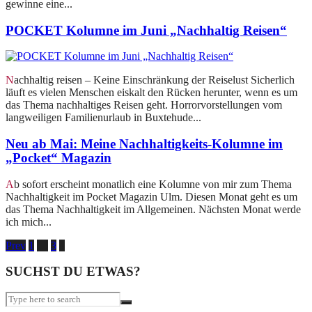
gewinne eine...
POCKET Kolumne im Juni „Nachhaltig Reisen“
Nachhaltig reisen – Keine Einschränkung der Reiselust Sicherlich
läuft es vielen Menschen eiskalt den Rücken herunter, wenn es um
das Thema nachhaltiges Reisen geht. Horrorvorstellungen vom
langweiligen Familienurlaub in Buxtehude...
Neu ab Mai: Meine Nachhaltigkeits-Kolumne im
„Pocket“ Magazin
Ab sofort erscheint monatlich eine Kolumne von mir zum Thema
Nachhaltigkeit im Pocket Magazin Ulm. Diesen Monat geht es um
das Thema Nachhaltigkeit im Allgemeinen. Nächsten Monat werde
ich mich...
Seitennummerierung
Prev
1
…
3
4
der
SUCHST DU ETWAS?
Beiträge