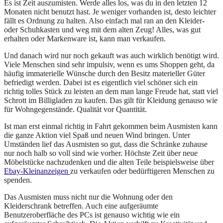
Es ist Zeit auszumisten. Werde alles los, was du in den letzten 12
Monaten nicht benutzt hast. Je weniger vorhanden ist, desto leichter
fällt es Ordnung zu halten. Also einfach mal ran an den Kleider-
oder Schuhkasten und weg mit dem alten Zeug! Alles, was gut
erhalten oder Markenware ist, kann man verkaufen.
Und danach wird nur noch gekauft was auch wirklich benötigt wird.
Viele Menschen sind sehr impulsiv, wenn es ums Shoppen geht, da
häufig immaterielle Wünsche durch den Besitz materieller Güter
befriedigt werden. Dabei ist es eigentlich viel schöner sich ein
richtig tolles Stück zu leisten an dem man lange Freude hat, statt viel
Schrott im Billigladen zu kaufen. Das gilt für Kleidung genauso wie
für Wohngegenstände. Qualität vor Quantität.
Ist man erst einmal richtig in Fahrt gekommen beim Ausmisten kann
die ganze Aktion viel Spaß und neuen Wind bringen. Unter
Umständen lief das Ausmisten so gut, dass die Schränke zuhause
nur noch halb so voll sind wie vorher. Höchste Zeit über neue
Möbelstücke nachzudenken und die alten Teile beispielsweise über
Ebay-Kleinanzeigen
zu verkaufen oder bedürftigeren Menschen zu
spenden.
Das Ausmisten muss nicht nur die Wohnung oder den
Kleiderschrank betreffen. Auch eine aufgeräumte
Benutzeroberfläche des PCs ist genauso wichtig wie ein