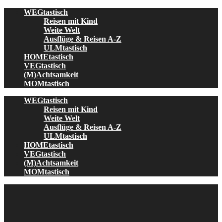
Skip
WEGtastisch
to
Reisen mit Kind
content
Weite Welt
Ausflüge & Reisen A-Z
ULMtastisch
HOMEtastisch
VEGtastisch
(M)Achtsamkeit
MOMtastisch
WEGtastisch
Reisen mit Kind
Weite Welt
Ausflüge & Reisen A-Z
ULMtastisch
HOMEtastisch
VEGtastisch
(M)Achtsamkeit
MOMtastisch