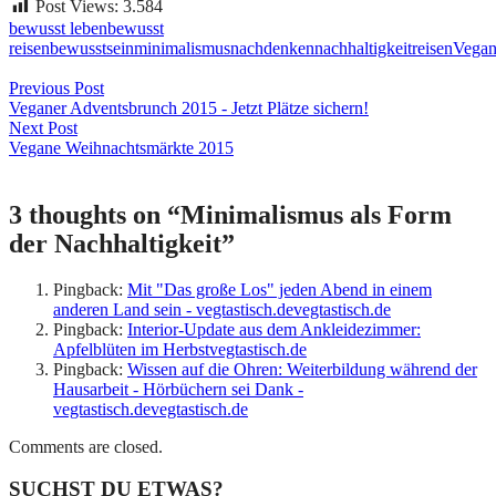
Post Views:
3.584
bewusst leben
bewusst
reisen
bewusstsein
minimalismus
nachdenken
nachhaltigkeit
reisen
Vega
Beitragsnavigation
Previous Post
Veganer Adventsbrunch 2015 - Jetzt Plätze sichern!
Next Post
Vegane Weihnachtsmärkte 2015
3 thoughts on “
Minimalismus als Form
der Nachhaltigkeit
”
Pingback:
Mit "Das große Los" jeden Abend in einem
anderen Land sein - vegtastisch.devegtastisch.de
Pingback:
Interior-Update aus dem Ankleidezimmer:
Apfelblüten im Herbstvegtastisch.de
Pingback:
Wissen auf die Ohren: Weiterbildung während der
Hausarbeit - Hörbüchern sei Dank -
vegtastisch.devegtastisch.de
Comments are closed.
SUCHST DU ETWAS?