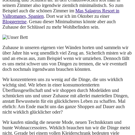
seinem Zimmer also irgendwie ziemlich minimalistisch. So zum
Beispiel auch die schönen Zimmer im
Mas Salagros Resort in
Vallromanes, Spanien
. Dort war ich im Oktober zu einer
Bloggerreise
. Genau dieser Minimalismus könnte aber auch
Zuhause der Schlüssel zu mehr Wohlbefinden sein.
Zuhause in unseren eigenen vier Wänden horten und sammeln wir
über Jahre hin weg unendlich viel Zeug an. Sicherlich misten wir ab
und an etwas aus, zum Beispiel wenn wir umziehen. Dennoch fällt
es uns meist schwer uns von Dingen zu trennen, die wir eventuell
doch nochmals irgendwann brauchen könnten.
Wir konzentrieren uns zu wenig auf die Dinge, die uns wirklich
wichtig sind. Wir leben in einer konsumorientierten
Überflussgesellschaft und wir shoppen durch Modeläden und
schmücken uns und unser Zuhause mit allerlei materiellen Dingen,
anstatt Bewusstsein für ein glücklicheres Leben zu schaffen. Mal
ehrlich: Am Ende macht uns das ganze Shoppen auf Dauer auch
nicht wirklich glücklicher oder?
Wir kaufen ständig die neueste Mode, neuen Technikkram und
bunte Wohnaccessoires. Wirklich brauchen tun wir die Dinge meist
nicht. Gerade bei einem vollen Kleiderschrank bedeuten viele