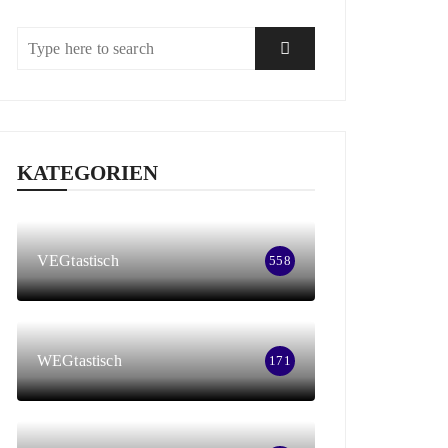
KATEGORIEN
VEGtastisch
558
WEGtastisch
171