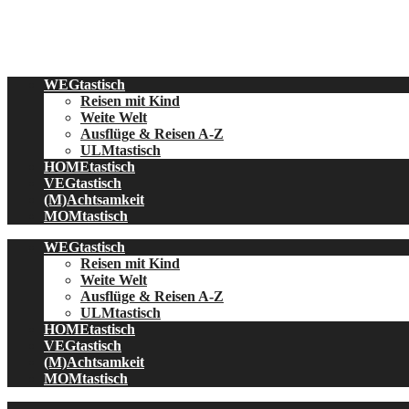
Skip
to
content
WEGtastisch
Reisen mit Kind
Weite Welt
Ausflüge & Reisen A-Z
ULMtastisch
HOMEtastisch
VEGtastisch
(M)Achtsamkeit
MOMtastisch
WEGtastisch
Reisen mit Kind
Weite Welt
Ausflüge & Reisen A-Z
ULMtastisch
HOMEtastisch
VEGtastisch
(M)Achtsamkeit
MOMtastisch