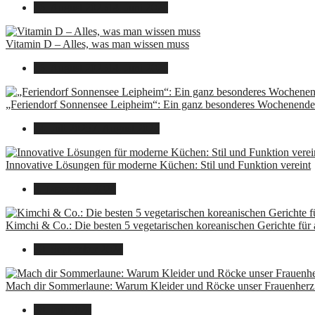
16. August 2025
14. Juni 2026
Vitamin D – Alles, was man wissen muss
16. August 2025
14. Juni 2026
„Feriendorf Sonnensee Leipheim“: Ein ganz besonderes Wochenende 
14. Juli 2025
7. August 2026
Innovative Lösungen für moderne Küchen: Stil und Funktion vereint
8. Dezember 2024
Kimchi & Co.: Die besten 5 vegetarischen koreanischen Gerichte für
30. September 2024
Mach dir Sommerlaune: Warum Kleider und Röcke unser Frauenherz 
30. Juli 2024