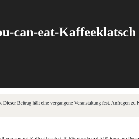
ou-can-eat-Kaffeeklatsch
.
Dieser Beitrag hält eine vergangene Veranstaltung fest. Anfragen zu
ll-you-can-eat-Kaffeeklatsch statt! Für gerade mal 5,90 Euro pro Pers