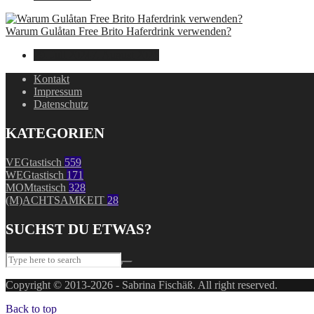
Warum Gulåtan Free Brito Haferdrink verwenden?
29. Juli 2024
7. August 2026
Kontakt
Impressum
Datenschutz
KATEGORIEN
VEGtastisch
559
WEGtastisch
171
MOMtastisch
328
(M)ACHTSAMKEIT
28
SUCHST DU ETWAS?
Copyright © 2013-2026 - Sabrina Fischäß. All right reserved.
Back to top