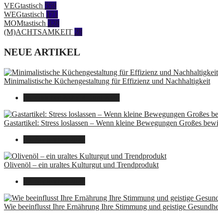
VEGtastisch
559
WEGtastisch
171
MOMtastisch
328
(M)ACHTSAMKEIT
28
NEUE ARTIKEL
Minimalistische Küchengestaltung für Effizienz und Nachhaltigkeit
23. Oktober 2025
14. Juni 2026
Gastartikel: Stress loslassen – Wenn kleine Bewegungen Großes bew
26. September 2025
Olivenöl – ein uraltes Kulturgut und Trendprodukt
22. September 2025
Wie beeinflusst Ihre Ernährung Ihre Stimmung und geistige Gesundhe