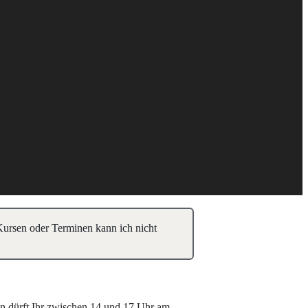
 Kursen oder Terminen kann ich nicht
on dürft Ihr zwischen 14 und 17 Uhr am