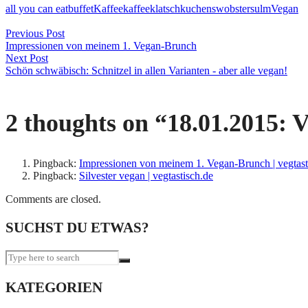
all you can eat
buffet
Kaffee
kaffeeklatsch
kuchen
swobsters
ulm
Vegan
Beitragsnavigation
Previous Post
Impressionen von meinem 1. Vegan-Brunch
Next Post
Schön schwäbisch: Schnitzel in allen Varianten - aber alle vegan!
2 thoughts on “
18.01.2015: 
Pingback:
Impressionen von meinem 1. Vegan-Brunch | vegtast
Pingback:
Silvester vegan | vegtastisch.de
Comments are closed.
SUCHST DU ETWAS?
KATEGORIEN