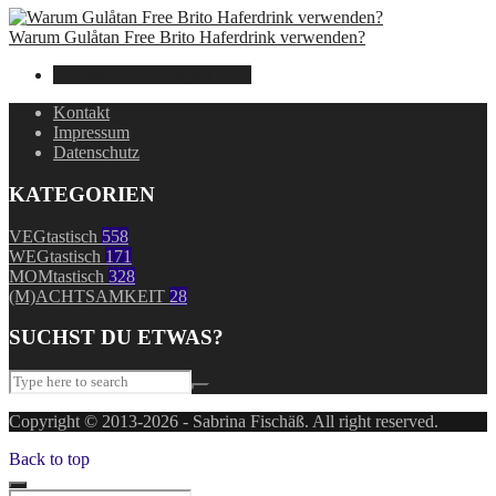
Warum Gulåtan Free Brito Haferdrink verwenden?
29. Juli 2024
7. August 2026
Kontakt
Impressum
Datenschutz
KATEGORIEN
VEGtastisch
558
WEGtastisch
171
MOMtastisch
328
(M)ACHTSAMKEIT
28
SUCHST DU ETWAS?
Copyright © 2013-2026 - Sabrina Fischäß. All right reserved.
Back to top