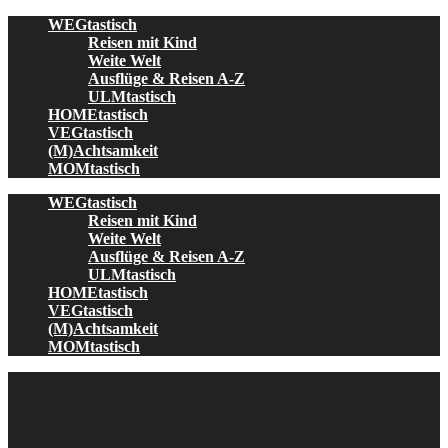
Skip
WEGtastisch
to
Reisen mit Kind
content
Weite Welt
Ausflüge & Reisen A-Z
ULMtastisch
HOMEtastisch
VEGtastisch
(M)Achtsamkeit
MOMtastisch
WEGtastisch
Reisen mit Kind
Weite Welt
Ausflüge & Reisen A-Z
ULMtastisch
HOMEtastisch
VEGtastisch
(M)Achtsamkeit
MOMtastisch