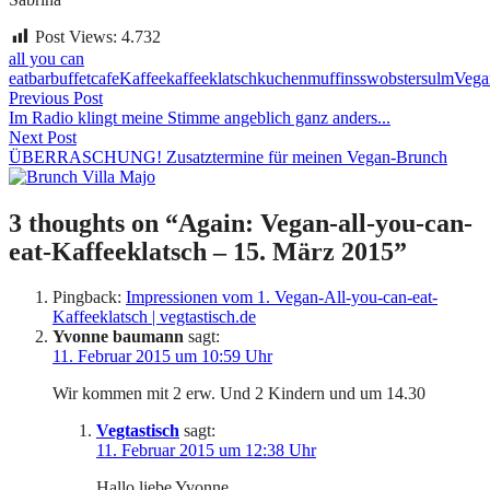
Post Views:
4.732
all you can
eat
bar
buffet
cafe
Kaffee
kaffeeklatsch
kuchen
muffins
swobsters
ulm
Vega
Beitragsnavigation
Previous Post
Im Radio klingt meine Stimme angeblich ganz anders...
Next Post
ÜBERRASCHUNG! Zusatztermine für meinen Vegan-Brunch
3 thoughts on “
Again: Vegan-all-you-can-
eat-Kaffeeklatsch – 15. März 2015
”
Pingback:
Impressionen vom 1. Vegan-All-you-can-eat-
Kaffeeklatsch | vegtastisch.de
Yvonne baumann
sagt:
11. Februar 2015 um 10:59 Uhr
Wir kommen mit 2 erw. Und 2 Kindern und um 14.30
Vegtastisch
sagt:
11. Februar 2015 um 12:38 Uhr
Hallo liebe Yvonne,