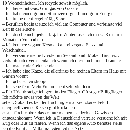
10 Wohneinheiten. Ich recycle soweit möglich.
– Ich heize mit Gas. Grüngas von Gas.de
– Ich habe einen grünen Stromversorger. Immergrün Energie.
– Ich treibe nicht regelmäßig Sport.
– Beruflich bedingt sitze ich viel am Computer und verbringe viel
Zeit in der Küche.
– Ich dusche nicht jeden Tag. Im Winter lasse ich mir ca 3 mal im
Monat ein Vollbad ein.
– Ich benutze vegane Kosmetika und vegane Putz- und
Waschmittel.
– Ich verkaufe meine Kleider im Secondhand. Möbel, Bücher,…
verkaufe oder verschenke ich wenn ich diese nicht mehr brauche.
– Ich mache nie Geldspenden.
– Ich habe eine Katze, die allerdings bei meinen Eltern im Haus mit
Garten wohnt.
– Ich gehe selten shoppen.
– Ich sehe fern. Mein Freund sieht sehr viel fern.
– Für Urlaub steige ich gern in den Flieger. Oft sogar Billigflieger.
Ich möchte etwas von der Welt
sehen. Sobald es bei der Buchung ein ankreuzbares Feld für
energieeffizientes Reisen gibt klicke ich
es an, fürchte aber, dass es nur meinem schlechten Gewissen
entgegenkommt. Wenn ich in Deutschland verreise versuche ich mit
Zug oder Bus zu fahren. Wenn ich das eigene Auto benutze stelle
ich die Fahrt als Mitfahrgelegenheit ins Netz.