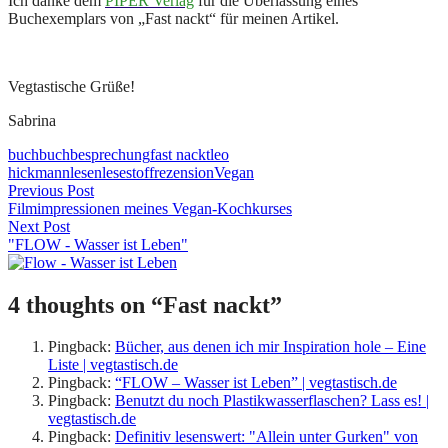
Ich danke dem
PIPER Verlag
für die Überlassung eines
Buchexemplars von „Fast nackt“ für meinen Artikel.
Vegtastische Grüße!
Sabrina
buch
buchbesprechung
fast nackt
leo
hickmann
lesen
lesestoff
rezension
Vegan
Beitragsnavigation
Previous Post
Filmimpressionen meines Vegan-Kochkurses
Next Post
"FLOW - Wasser ist Leben"
4 thoughts on “
Fast nackt
”
Pingback:
Bücher, aus denen ich mir Inspiration hole – Eine
Liste | vegtastisch.de
Pingback:
“FLOW – Wasser ist Leben” | vegtastisch.de
Pingback:
Benutzt du noch Plastikwasserflaschen? Lass es! |
vegtastisch.de
Pingback:
Definitiv lesenswert: "Allein unter Gurken" von