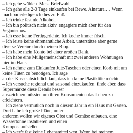
– Ich gehe wählen. Meist Briefwahl.
– Ich gehe alle 2-3 Tage einkaufen bei Rewe, Alnatura,… Wenn
machbar erledige ich dies zu Fuß.
– Ich trinke fast nie Alkohol.
– Ich bin politisch nicht aktiv, engagiere mich aber für den
Veganismus.
– Ich esse keine Fertiggerichte. Ich koche immer frisch.
– Ich leiste keine ehrenamtliche Arbeit, unterstütze aber gerne
diverse Vereine durch meinen Blog.
– Ich habe mein Konto bei einer großen Bank.
– Ich habe eine Müllgemeinschaft mit zwei anderen Wohnungen
hier im Haus.
– Ich nehme zum Einkaufen Jute-Taschen oder einen Korb mit um
keine Tüten zu benötigen. Ich sage
an der Kasse absichtlich laut, dass ich keine Plastiktüte möchte.
– Ich versuche regional und saisonal einzukaufen, finde aber, dass
Supermärkte diese Details besser
auszeichnen müssten um ihren Konsumenten das Leben zu
erleichtern.
– Ich ziehe vermutlich noch in diesem Jahr in ein Haus mit Garten.
Dort habe ich große Pläne, unter
anderem wollen wir eigenes Obst und Gemüse anbauen, eine
Wassertonne installieren und einen
Kompost aufstellen.
– Ich werfe fast keine Lebensmittel weg. Wenn bei meinem