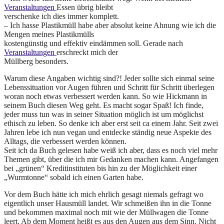
Veranstaltungen
Essen übrig bleibt
verschenke ich dies immer komplett.
– Ich hasse Plastikmüll habe aber absolut keine Ahnung wie ich die
Mengen meines Plastikmülls
kostengünstig und effektiv eindämmen soll. Gerade nach
Veranstaltungen
erschreckt mich der
Müllberg besonders.
Warum diese Angaben wichtig sind?! Jeder sollte sich einmal seine
Lebenssituation vor Augen führen und Schritt für Schritt überlegen
woran noch etwas verbessert werden kann. So wie Hickmann in
seinem Buch diesen Weg geht. Es macht sogar Spaß! Ich finde,
jeder muss tun was in seiner Situation möglich ist um möglichst
ethisch zu leben. So denke ich aber erst seit ca einem Jahr. Seit zwei
Jahren lebe ich nun vegan und entdecke ständig neue Aspekte des
Alltags, die verbessert werden können.
Seit ich da Buch gelesen habe weiß ich aber, dass es noch viel mehr
Themen gibt, über die ich mir Gedanken machen kann. Angefangen
bei „grünen“ Kreditinstituten bis hin zu der Möglichkeit einer
„Wurmtonne“ sobald ich einen Garten habe.
Vor dem Buch hätte ich mich ehrlich gesagt niemals gefragt wo
eigentlich unser Hausmüll landet. Wir schmeißen ihn in die Tonne
und bekommen maximal noch mit wie der Müllwagen die Tonne
leert. Ab dem Moment heißt es aus den Augen aus dem Sinn. Nicht