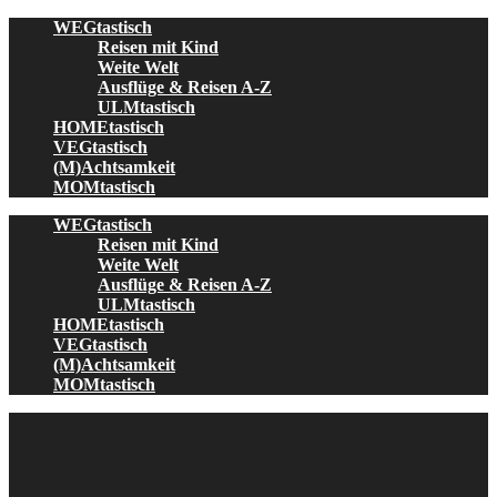
Skip
WEGtastisch
to
Reisen mit Kind
content
Weite Welt
Ausflüge & Reisen A-Z
ULMtastisch
HOMEtastisch
VEGtastisch
(M)Achtsamkeit
MOMtastisch
WEGtastisch
Reisen mit Kind
Weite Welt
Ausflüge & Reisen A-Z
ULMtastisch
HOMEtastisch
VEGtastisch
(M)Achtsamkeit
MOMtastisch