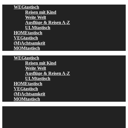
Skip
WEGtastisch
to
Reisen mit Kind
content
Weite Welt
Ausflüge & Reisen A-Z
ULMtastisch
HOMEtastisch
VEGtastisch
(M)Achtsamkeit
MOMtastisch
WEGtastisch
Reisen mit Kind
Weite Welt
Ausflüge & Reisen A-Z
ULMtastisch
HOMEtastisch
VEGtastisch
(M)Achtsamkeit
MOMtastisch