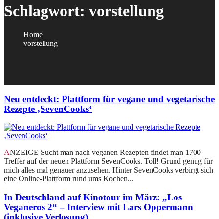
Schlagwort:
vorstellung
Home
vorstellung
Neu entdeckt: Plattform für vegane und vegetarische
Rezepte ‚SevenCooks‘
ANZEIGE Sucht man nach veganen Rezepten findet man 1700
Treffer auf der neuen Plattform SevenCooks. Toll! Grund genug für
mich alles mal genauer anzusehen. Hinter SevenCooks verbirgt sich
eine Online-Plattform rund ums Kochen...
In Deutschland auf Kinotour im März: „Los
Veganeros 2“ – Interview mit Lars Oppermann
(inklusive Verlosung)