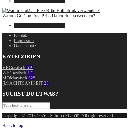
30. Juli 2024
7. August 2026
Warum Gulåtan Free Brito Haferdrink verwenden?
29. Juli 2024
7. August 2026
Kontakt
Impressum
Datenschutz
KATEGORIEN
VEGtastisch
559
WEGtastisch
171
MOMtastisch
328
(M)ACHTSAMKEIT
28
SUCHST DU ETWAS?
Copyright © 2013-2026 - Sabrina Fischäß. All right reserved.
Back to top