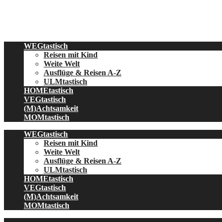
Skip
to
content
WEGtastisch
Reisen mit Kind
Weite Welt
Ausflüge & Reisen A-Z
ULMtastisch
HOMEtastisch
VEGtastisch
(M)Achtsamkeit
MOMtastisch
WEGtastisch
Reisen mit Kind
Weite Welt
Ausflüge & Reisen A-Z
ULMtastisch
HOMEtastisch
VEGtastisch
(M)Achtsamkeit
MOMtastisch