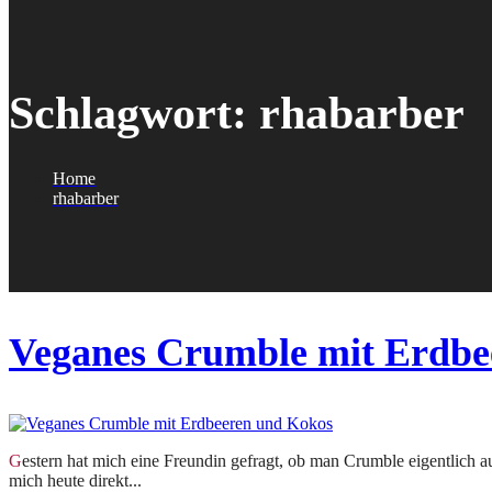
Schlagwort:
rhabarber
Home
rhabarber
Veganes Crumble mit Erdbe
Gestern hat mich eine Freundin gefragt, ob man Crumble eigentlich auch vegan zubereiten kann. Aber klaro geht das! Da ich noch Erdbeeren und Rhabarber zuhause habe, habe ich
mich heute direkt...