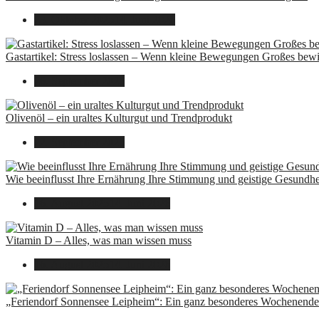
23. Oktober 2025
14. Juni 2026
Gastartikel: Stress loslassen – Wenn kleine Bewegungen Großes bew
26. September 2025
Olivenöl – ein uraltes Kulturgut und Trendprodukt
22. September 2025
Wie beeinflusst Ihre Ernährung Ihre Stimmung und geistige Gesundhe
16. August 2025
14. Juni 2026
Vitamin D – Alles, was man wissen muss
16. August 2025
14. Juni 2026
„Feriendorf Sonnensee Leipheim“: Ein ganz besonderes Wochenende 