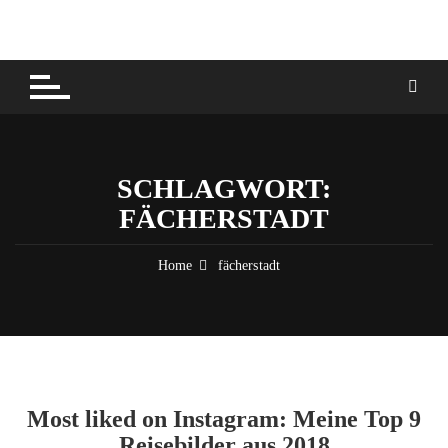
Skip
to
content
SCHLAGWORT:
FÄCHERSTADT
Home
fächerstadt
Most liked on Instagram: Meine Top 9
Reisebilder aus 2018