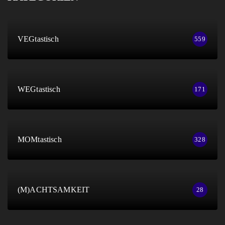
VEGtastisch
559
WEGtastisch
171
MOMtastisch
328
(M)ACHTSAMKEIT
28