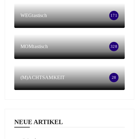
WEGtastisch
171
MOMtastisch
328
(M)ACHTSAMKEIT
28
NEUE ARTIKEL