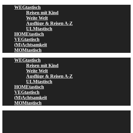
Skip
WEGtastisch
to
Reisen mit Kind
content
Weite Welt
Ausflüge & Reisen A-Z
ULMtastisch
HOMEtastisch
VEGtastisch
(M)Achtsamkeit
MOMtastisch
WEGtastisch
Reisen mit Kind
Weite Welt
Ausflüge & Reisen A-Z
ULMtastisch
HOMEtastisch
VEGtastisch
(M)Achtsamkeit
MOMtastisch