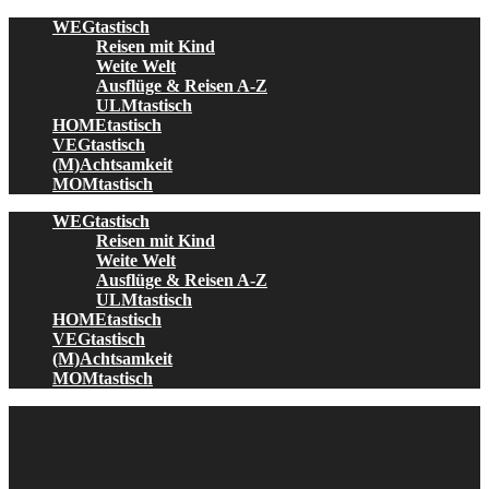
Skip
WEGtastisch
to
Reisen mit Kind
content
Weite Welt
Ausflüge & Reisen A-Z
ULMtastisch
HOMEtastisch
VEGtastisch
(M)Achtsamkeit
MOMtastisch
WEGtastisch
Reisen mit Kind
Weite Welt
Ausflüge & Reisen A-Z
ULMtastisch
HOMEtastisch
VEGtastisch
(M)Achtsamkeit
MOMtastisch