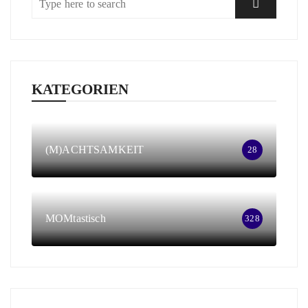
KATEGORIEN
(M)ACHTSAMKEIT
28
MOMtastisch
328