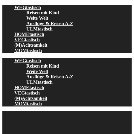
Skip
WEGtastisch
to
Reisen mit Kind
content
Weite Welt
Ausflüge & Reisen A-Z
ULMtastisch
HOMEtastisch
VEGtastisch
(M)Achtsamkeit
MOMtastisch
WEGtastisch
Reisen mit Kind
Weite Welt
Ausflüge & Reisen A-Z
ULMtastisch
HOMEtastisch
VEGtastisch
(M)Achtsamkeit
MOMtastisch