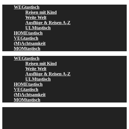
Skip
WEGtastisch
to
Reisen mit Kind
content
Weite Welt
Ausflüge & Reisen A-Z
ULMtastisch
HOMEtastisch
VEGtastisch
(M)Achtsamkeit
MOMtastisch
WEGtastisch
Reisen mit Kind
Weite Welt
Ausflüge & Reisen A-Z
ULMtastisch
HOMEtastisch
VEGtastisch
(M)Achtsamkeit
MOMtastisch