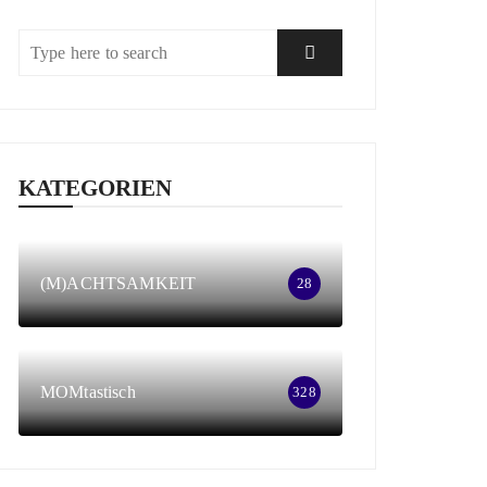
KATEGORIEN
(M)ACHTSAMKEIT
28
MOMtastisch
328