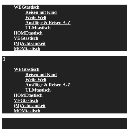
Skip
WEGtastisch
to
Reisen mit Kind
content
Weite Welt
Ausflüge & Reisen A-Z
ULMtastisch
HOMEtastisch
VEGtastisch
(M)Achtsamkeit
MOMtastisch
WEGtastisch
Reisen mit Kind
Weite Welt
Ausflüge & Reisen A-Z
ULMtastisch
HOMEtastisch
VEGtastisch
(M)Achtsamkeit
MOMtastisch