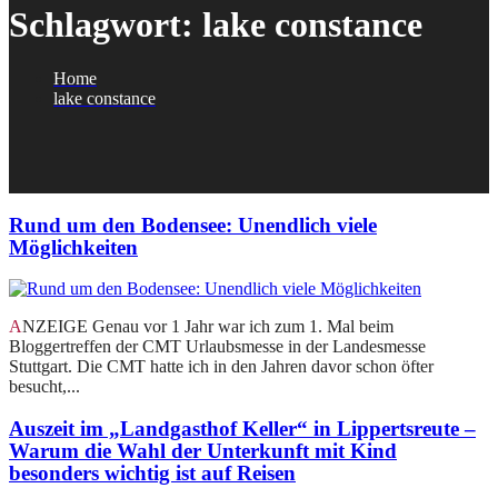
Schlagwort:
lake constance
Home
lake constance
Rund um den Bodensee: Unendlich viele
Möglichkeiten
ANZEIGE Genau vor 1 Jahr war ich zum 1. Mal beim
Bloggertreffen der CMT Urlaubsmesse in der Landesmesse
Stuttgart. Die CMT hatte ich in den Jahren davor schon öfter
besucht,...
Auszeit im „Landgasthof Keller“ in Lippertsreute –
Warum die Wahl der Unterkunft mit Kind
besonders wichtig ist auf Reisen