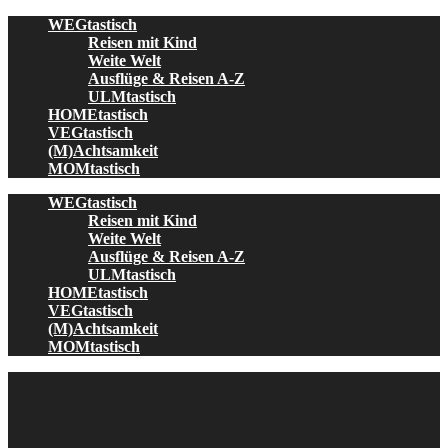
Skip
WEGtastisch
to
Reisen mit Kind
content
Weite Welt
Ausflüge & Reisen A-Z
ULMtastisch
HOMEtastisch
VEGtastisch
(M)Achtsamkeit
MOMtastisch
WEGtastisch
Reisen mit Kind
Weite Welt
Ausflüge & Reisen A-Z
ULMtastisch
HOMEtastisch
VEGtastisch
(M)Achtsamkeit
MOMtastisch