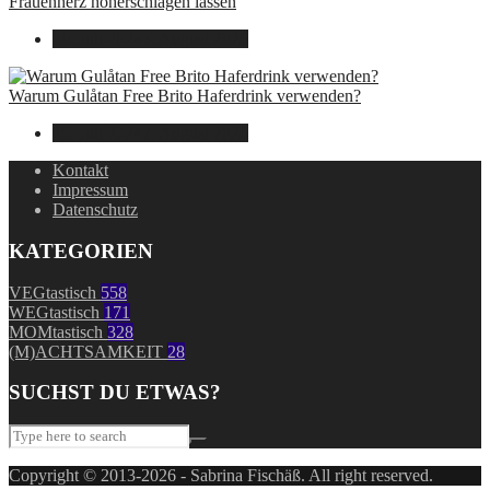
Frauenherz höherschlagen lassen
30. Juli 2024
7. August 2026
Warum Gulåtan Free Brito Haferdrink verwenden?
29. Juli 2024
7. August 2026
Kontakt
Impressum
Datenschutz
KATEGORIEN
VEGtastisch
558
WEGtastisch
171
MOMtastisch
328
(M)ACHTSAMKEIT
28
SUCHST DU ETWAS?
Copyright © 2013-2026 - Sabrina Fischäß. All right reserved.