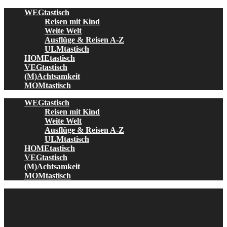
Skip
WEGtastisch
to
Reisen mit Kind
content
Weite Welt
Ausflüge & Reisen A-Z
ULMtastisch
HOMEtastisch
VEGtastisch
(M)Achtsamkeit
MOMtastisch
WEGtastisch
Reisen mit Kind
Weite Welt
Ausflüge & Reisen A-Z
ULMtastisch
HOMEtastisch
VEGtastisch
(M)Achtsamkeit
MOMtastisch