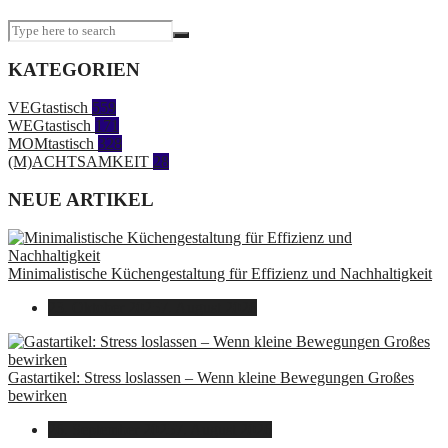
KATEGORIEN
VEGtastisch
559
WEGtastisch
171
MOMtastisch
328
(M)ACHTSAMKEIT
28
NEUE ARTIKEL
Minimalistische Küchengestaltung für Effizienz und Nachhaltigkeit
23. Oktober 2025
7. August 2026
Gastartikel: Stress loslassen – Wenn kleine Bewegungen Großes
bewirken
26. September 2025
7. August 2026