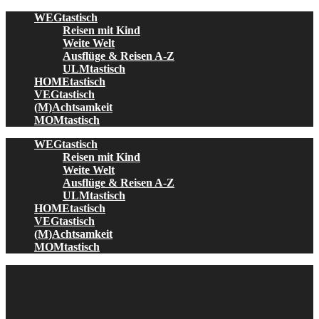
Skip
WEGtastisch
to
Reisen mit Kind
content
Weite Welt
Ausflüge & Reisen A-Z
ULMtastisch
HOMEtastisch
VEGtastisch
(M)Achtsamkeit
MOMtastisch
WEGtastisch
Reisen mit Kind
Weite Welt
Ausflüge & Reisen A-Z
ULMtastisch
HOMEtastisch
VEGtastisch
(M)Achtsamkeit
MOMtastisch