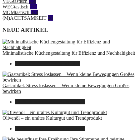
VEGtastisch
558
WEGtastisch
171
MOMtastisch
328
(M)ACHTSAMKEIT
28
NEUE ARTIKEL
Minimalistische Küchengestaltung für Effizienz und Nachhaltigkeit
23. Oktober 2025
7. August 2026
Gastartikel: Stress loslassen – Wenn kleine Bewegungen Großes
bewirken
26. September 2025
7. August 2026
Olivenöl – ein uraltes Kulturgut und Trendprodukt
22. September 2025
7. August 2026