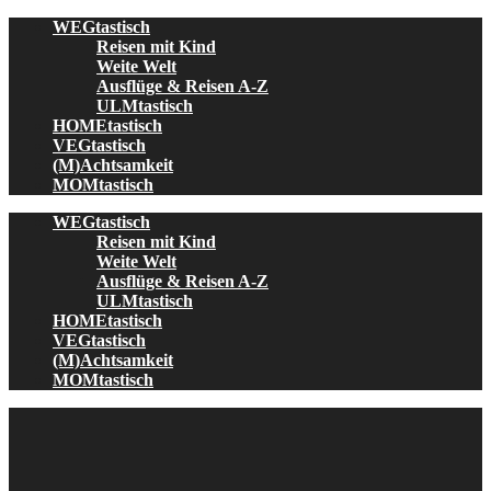
Skip
WEGtastisch
to
Reisen mit Kind
content
Weite Welt
Ausflüge & Reisen A-Z
ULMtastisch
HOMEtastisch
VEGtastisch
(M)Achtsamkeit
MOMtastisch
WEGtastisch
Reisen mit Kind
Weite Welt
Ausflüge & Reisen A-Z
ULMtastisch
HOMEtastisch
VEGtastisch
(M)Achtsamkeit
MOMtastisch