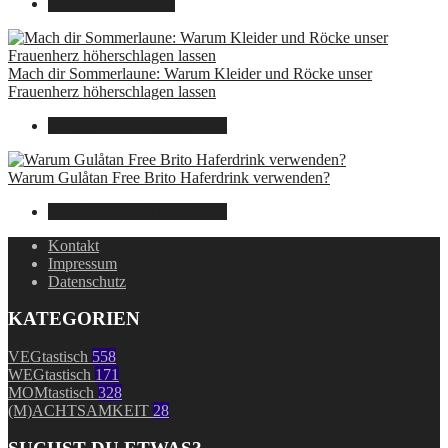
30. September 2024
Mach dir Sommerlaune: Warum Kleider und Röcke unser
Frauenherz höherschlagen lassen
30. Juli 2024
7. August 2026
Warum Gulåtan Free Brito Haferdrink verwenden?
29. Juli 2024
7. August 2026
Kontakt
Impressum
Datenschutz
KATEGORIEN
VEGtastisch
558
WEGtastisch
171
MOMtastisch
328
(M)ACHTSAMKEIT
28