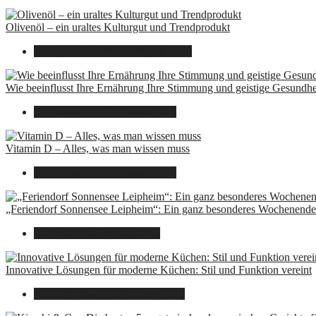
Olivenöl – ein uraltes Kulturgut und Trendprodukt
22. September 2025
7. August 2026
Wie beeinflusst Ihre Ernährung Ihre Stimmung und geistige Gesundhe
16. August 2025
7. August 2026
Vitamin D – Alles, was man wissen muss
16. August 2025
7. August 2026
„Feriendorf Sonnensee Leipheim“: Ein ganz besonderes Wochenende 
14. Juli 2025
7. August 2026
Innovative Lösungen für moderne Küchen: Stil und Funktion vereint
8. Dezember 2024
7. August 2026