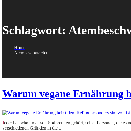
Schlagwort:
Atembesch
Home
Atembeschwerden
Warum vegane Ernährung bei 
Jeder hat schon mal von Sodbrennen gehört, selbst Personen, die es noch nie selbst gespürt haben. Sodbrennen wird durch Reflux ausgelöst. Das bedeutet, Magensaft, welcher aus
verschiedenen Gründen in die...