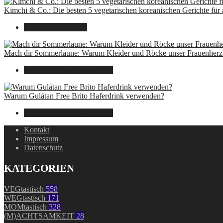
Kimchi & Co.: Die besten 5 vegetarischen koreanischen Gerichte für
30. September 2024
Mach dir Sommerlaune: Warum Kleider und Röcke unser Frauenherz 
30. Juli 2024
7. August 2026
Warum Gulåtan Free Brito Haferdrink verwenden?
29. Juli 2024
7. August 2026
Kontakt
Impressum
Datenschutz
KATEGORIEN
VEGtastisch
558
WEGtastisch
171
MOMtastisch
328
(M)ACHTSAMKEIT
28