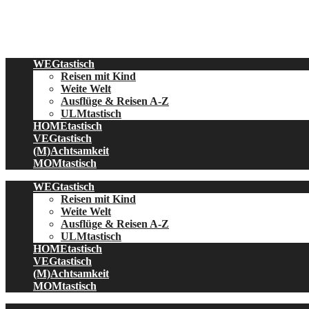
Skip
to
content
WEGtastisch
Reisen mit Kind
Weite Welt
Ausflüge & Reisen A-Z
ULMtastisch
HOMEtastisch
VEGtastisch
(M)Achtsamkeit
MOMtastisch
WEGtastisch
Reisen mit Kind
Weite Welt
Ausflüge & Reisen A-Z
ULMtastisch
HOMEtastisch
VEGtastisch
(M)Achtsamkeit
MOMtastisch