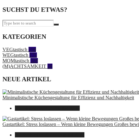
SUCHST DU ETWAS?
KATEGORIEN
VEGtastisch
558
WEGtastisch
171
MOMtastisch
328
(M)ACHTSAMKEIT
28
NEUE ARTIKEL
Minimalistische Küchengestaltung für Effizienz und Nachhaltigkeit
23. Oktober 2025
7. August 2026
Gastartikel: Stress loslassen – Wenn kleine Bewegungen Großes bew
26. September 2025
7. August 2026