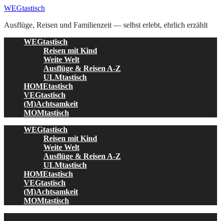
Skip
WEGtastisch
to
Ausflüge, Reisen und Familienzeit — selbst erlebt, ehrlich erzählt
content
WEGtastisch
Reisen mit Kind
Weite Welt
Ausflüge & Reisen A-Z
ULMtastisch
HOMEtastisch
VEGtastisch
(M)Achtsamkeit
MOMtastisch
WEGtastisch
Reisen mit Kind
Weite Welt
Ausflüge & Reisen A-Z
ULMtastisch
HOMEtastisch
VEGtastisch
(M)Achtsamkeit
MOMtastisch