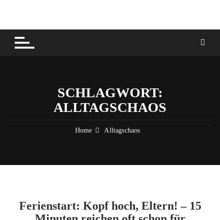
Skip
to
content
SCHLAGWORT:
ALLTAGSCHAOS
Home
Alltagschaos
Ferienstart: Kopf hoch, Eltern! – 15
Minuten reichen oft schon für