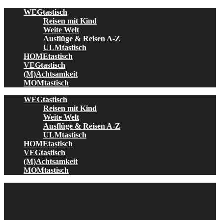
Skip
WEGtastisch
to
Reisen mit Kind
content
Weite Welt
Ausflüge & Reisen A-Z
ULMtastisch
HOMEtastisch
VEGtastisch
(M)Achtsamkeit
MOMtastisch
WEGtastisch
Reisen mit Kind
Weite Welt
Ausflüge & Reisen A-Z
ULMtastisch
HOMEtastisch
VEGtastisch
(M)Achtsamkeit
MOMtastisch