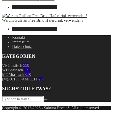
30. Juli 2024
7. August 2026
Warum Gulåtan Free Brito Haferdrink verwenden?
29. Juli 2024
7. August 2026
Kontakt
Impressum
Datenschutz
KATEGORIEN
VEGtastisch
559
WEGtastisch
171
MOMtastisch
328
(M)ACHTSAMKEIT
28
SUCHST DU ETWAS?
Copyright © 2013-2026 - Sabrina Fischäß. All right reserved.