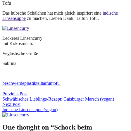
Tofu
Das hübsche Schälchen hat mich gleich inspiriert eine
indische
Linsensuppe
zu machen. Lieben Dank, Taifun Tofu.
Leckeres Linsencurry
mit Kokosmilch.
Vegtastische Grüße
Sabrina
beschwerde
plastikteil
taifun
tofu
Beitragsnavigation
Previous Post
Schwäbisches Lieblings-Rezept: Gaisburger Marsch (vegan)
Next Post
Indische Linsensuppe (vegan)
One thought on “
Schock beim