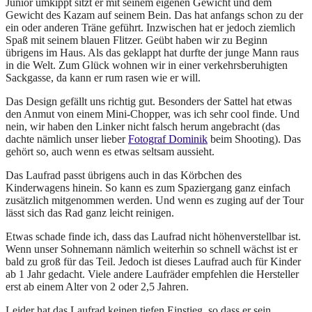
Junior umkippt sitzt er mit seinem eigenen Gewicht und dem
Gewicht des Kazam auf seinem Bein. Das hat anfangs schon zu der
ein oder anderen Träne geführt. Inzwischen hat er jedoch ziemlich
Spaß mit seinem blauen Flitzer. Geübt haben wir zu Beginn
übrigens im Haus. Als das geklappt hat durfte der junge Mann raus
in die Welt. Zum Glück wohnen wir in einer verkehrsberuhigten
Sackgasse, da kann er rum rasen wie er will.
Das Design gefällt uns richtig gut. Besonders der Sattel hat etwas
den Anmut von einem Mini-Chopper, was ich sehr cool finde. Und
nein, wir haben den Linker nicht falsch herum angebracht (das
dachte nämlich unser lieber
Fotograf Dominik
beim Shooting). Das
gehört so, auch wenn es etwas seltsam aussieht.
Das Laufrad passt übrigens auch in das Körbchen des
Kinderwagens hinein. So kann es zum Spaziergang ganz einfach
zusätzlich mitgenommen werden. Und wenn es zuging auf der Tour
lässt sich das Rad ganz leicht reinigen.
Etwas schade finde ich, dass das Laufrad nicht höhenverstellbar ist.
Wenn unser Sohnemann nämlich weiterhin so schnell wächst ist er
bald zu groß für das Teil. Jedoch ist dieses Laufrad auch für Kinder
ab 1 Jahr gedacht. Viele andere Laufräder empfehlen die Hersteller
erst ab einem Alter von 2 oder 2,5 Jahren.
Leider hat das Laufrad keinen tiefen Einstieg, so dass er sein