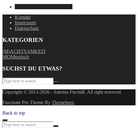
29. Juli 2024
15. August 2025
Kontakt
Impressum
Datenschutz
KATEGORIEN
(M)ACHTSAMKEIT
MOMtastisch
SUCHST DU ETWAS?
Copyright © 2013-2026 - Sabrina Fischäß. All right reserved.
Fascinate Pro Theme By
Themebeez
Back to top