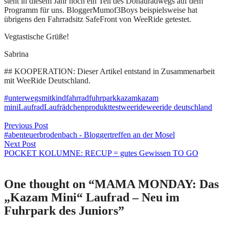
steht in diesem Jahr noch ein Teil des Donauradwegs auf dem
Programm für uns. BloggerMumof3Boys beispielsweise hat
übrigens den Fahrradsitz SafeFront von WeeRide getestet.
Vegtastische Grüße!
Sabrina
## KOOPERATION: Dieser Artikel entstand in Zusammenarbeit
mit WeeRide Deutschland.
#unterwegsmitkind
fahrrad
fuhrpark
kazam
kazam
mini
Laufrad
Laufrädchen
produkttest
weeride
weeride deutschland
Beitragsnavigation
Previous Post
#abenteuerbrodenbach - Bloggertreffen an der Mosel
Next Post
POCKET KOLUMNE: RECUP = gutes Gewissen TO GO
One thought on “
MAMA MONDAY: Das
„Kazam Mini“ Laufrad – Neu im
Fuhrpark des Juniors
”