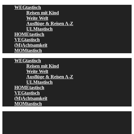
Skip
WEGtastisch
to
Reisen mit Kind
content
Weite Welt
Ausflüge & Reisen A-Z
ULMtastisch
HOMEtastisch
VEGtastisch
(M)Achtsamkeit
MOMtastisch
WEGtastisch
Reisen mit Kind
Weite Welt
Ausflüge & Reisen A-Z
ULMtastisch
HOMEtastisch
VEGtastisch
(M)Achtsamkeit
MOMtastisch