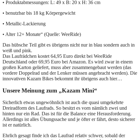
• Produktabmessungen: L: 49 x B: 20 x H: 36 cm
• benutzbar bis 18 kg Körpergewicht
• Metallic-Lackierung
• Alter 12+ Monate“ (Quelle: WeeRide)
Das hübsche Teil gibt es übrigens nicht nur in blau sondern auch in
weiß und pink.
Das Laufrädchen kostet 64,95 Euro direkt bei WeeRide
Deutschland oder 69,95 Euro bei Amazon. Es wird zwar in einem
großen Karton geliefert, muss aber zusammengebaut werden (das
vordere Doppelrad und der Lenker müssen angebracht werden). Die
innovativen Kazam Bikes bekommt ihr übrigens auch hier…
Unsere Meinung zum „Kazam Mini“
Sicherlich etwas ungewöhnlich ist auch die quasi umgekehrte
Dreiradform des Laufrads. So besitzt es vorn nämlich zwei und
hinten nur ein Rad. Das ist für die Balance eine Herausforderung.
Allerdings ist alles Übungssache und je öfter er fährt, desto sicherer
ist er natürlich.
Ehrlich gesagt finde ich das Laufrad relativ schwer, sobald der