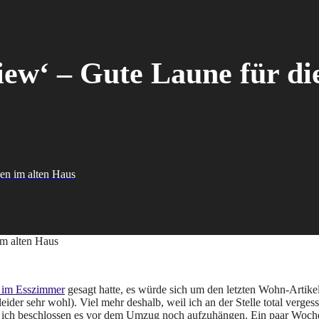
iew‘ – Gute Laune für die
hen im alten Haus
 im Esszimmer
gesagt hatte, es würde sich um den letzten Wohn-Artike
ider sehr wohl). Viel mehr deshalb, weil ich an der Stelle total vergesse
abe ich beschlossen es vor dem Umzug noch aufzuhängen. Ein paar Woche