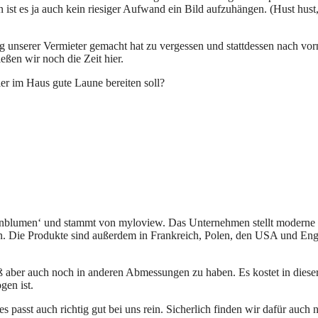
 ist es ja auch kein riesiger Aufwand ein Bild aufzuhängen. (Hust hus
ng unserer Vermieter gemacht hat zu vergessen und stattdessen nach vo
ießen wir noch die Zeit hier.
ier im Haus gute Laune bereiten soll?
hnblumen‘ und stammt von myloview. Das Unternehmen stellt moderne W
in. Die Produkte sind außerdem in Frankreich, Polen, den USA und Eng
oß aber auch noch in anderen Abmessungen zu haben. Es kostet in dies
gen ist.
e es passt auch richtig gut bei uns rein. Sicherlich finden wir dafür au