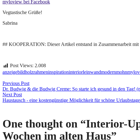
myloview bei Facebook
Vegtastische Grüße!
Sabrina
## KOOPERATION: Dieser Artikel entstand in Zusammenarbeit mit
Post Views:
2.008
anzeige
bild
holzrahmen
inspiration
interior
leinwand
modern
mohn
mylov
Beitragsnavigation
Previous Post
Dr. Budwig & die Budwig Creme: So starte ich gesund in den Tag! (
Next Post
Haustausch - eine kostengünstige Möglichkeit für schöne Urlaubstage
One thought on “
Interior-Up
Wochen im alten Haus
”