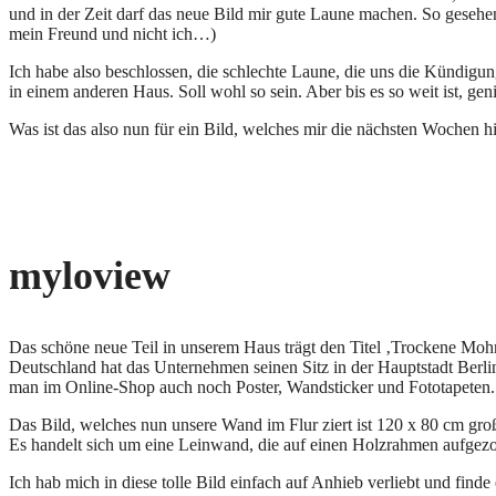
und in der Zeit darf das neue Bild mir gute Laune machen. So gesehen
mein Freund und nicht ich…)
Ich habe also beschlossen, die schlechte Laune, die uns die Kündigu
in einem anderen Haus. Soll wohl so sein. Aber bis es so weit ist, gen
Was ist das also nun für ein Bild, welches mir die nächsten Wochen h
myloview
Das schöne neue Teil in unserem Haus trägt den Titel ‚Trockene Mo
Deutschland hat das Unternehmen seinen Sitz in der Hauptstadt Berl
man im Online-Shop auch noch Poster, Wandsticker und Fototapeten.
Das Bild, welches nun unsere Wand im Flur ziert ist 120 x 80 cm gr
Es handelt sich um eine Leinwand, die auf einen Holzrahmen aufgezo
Ich hab mich in diese tolle Bild einfach auf Anhieb verliebt und find