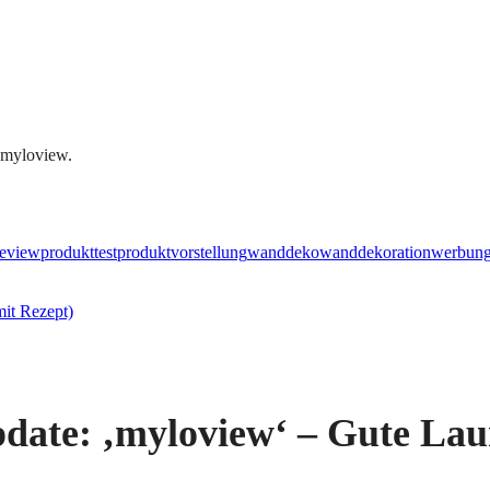
 myloview.
eview
produkttest
produktvorstellung
wanddeko
wanddekoration
werbun
mit Rezept)
date: ‚myloview‘ – Gute Laun