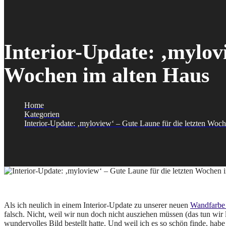
Interior-Update: ‚mylov
Wochen im alten Haus
Home
Kategorien
Interior-Update: ‚myloview‘ – Gute Laune für die letzten Woc
Als ich neulich in einem Interior-Update zu unserer neuen
Wandfarbe
falsch. Nicht, weil wir nun doch nicht ausziehen müssen (das tun wir le
wundervolles Bild bestellt hatte. Und weil ich es so schön finde, h