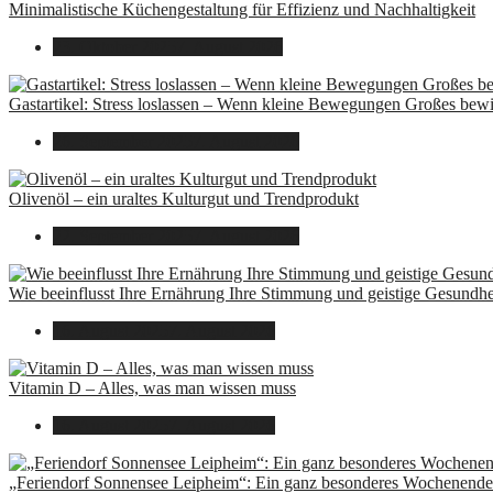
Minimalistische Küchengestaltung für Effizienz und Nachhaltigkeit
23. Oktober 2025
7. August 2026
Gastartikel: Stress loslassen – Wenn kleine Bewegungen Großes bew
26. September 2025
7. August 2026
Olivenöl – ein uraltes Kulturgut und Trendprodukt
22. September 2025
7. August 2026
Wie beeinflusst Ihre Ernährung Ihre Stimmung und geistige Gesundhe
16. August 2025
7. August 2026
Vitamin D – Alles, was man wissen muss
16. August 2025
7. August 2026
„Feriendorf Sonnensee Leipheim“: Ein ganz besonderes Wochenende 