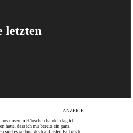
 letzten
ANZEIGE
l aus unserem Häuschen handeln lag ich
n hatte, dass ich mir bereits ein ganz
n sind es ja dann doch auf jeden Fall noch