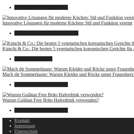
14. Juli 2025
7. August 2026
Innovative Lösungen für moderne Küchen: Stil und Funktion vereint
8. Dezember 2024
7. August 2026
Kimchi & Co.: Die besten 5 vegetarischen koreanischen Gerichte für
30. September 2024
Mach dir Sommerlaune: Warum Kleider und Röcke unser Frauenherz 
30. Juli 2024
7. August 2026
Warum Gulåtan Free Brito Haferdrink verwenden?
29. Juli 2024
7. August 2026
Kontakt
Impressum
Datenschutz