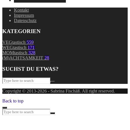
29. Juli 2024
7. August 2026
Kontakt
Impressum
Datenschutz
KATEGORIEN
VEGtastisch
559
WEGtastisch
171
MOMtastisch
328
(M)ACHTSAMKEIT
28
SUCHST DU ETWAS?
Copyright © 2013-2026 - Sabrina Fischäß. All right reserved.
Back to top