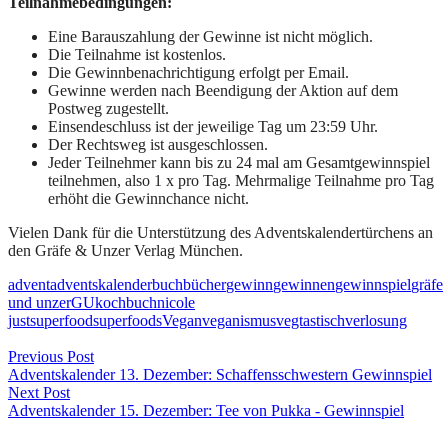
Teilnahmebedingungen:
Eine Barauszahlung der Gewinne ist nicht möglich.
Die Teilnahme ist kostenlos.
Die Gewinnbenachrichtigung erfolgt per Email.
Gewinne werden nach Beendigung der Aktion auf dem
Postweg zugestellt.
Einsendeschluss ist der jeweilige Tag um 23:59 Uhr.
Der Rechtsweg ist ausgeschlossen.
Jeder Teilnehmer kann bis zu 24 mal am Gesamtgewinnspiel
teilnehmen, also 1 x pro Tag. Mehrmalige Teilnahme pro Tag
erhöht die Gewinnchance nicht.
Vielen Dank für die Unterstützung des Adventskalendertürchens an
den Gräfe & Unzer Verlag München.
advent
adventskalender
buch
bücher
gewinn
gewinnen
gewinnspiel
gräfe
und unzer
GU
kochbuch
nicole
just
superfood
superfoods
Vegan
veganismus
vegtastisch
verlosung
Beitragsnavigation
Previous Post
Adventskalender 13. Dezember: Schaffensschwestern Gewinnspiel
Next Post
Adventskalender 15. Dezember: Tee von Pukka - Gewinnspiel