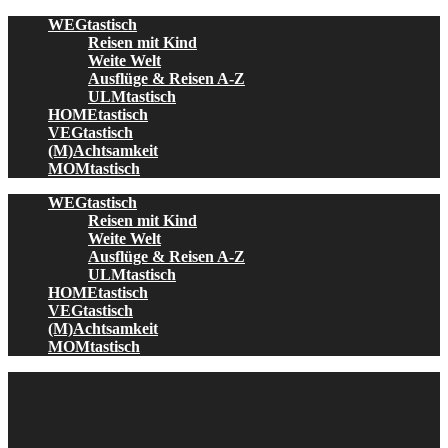
Skip
WEGtastisch
to
Reisen mit Kind
content
Weite Welt
Ausflüge & Reisen A-Z
ULMtastisch
HOMEtastisch
VEGtastisch
(M)Achtsamkeit
MOMtastisch
WEGtastisch
Reisen mit Kind
Weite Welt
Ausflüge & Reisen A-Z
ULMtastisch
HOMEtastisch
VEGtastisch
(M)Achtsamkeit
MOMtastisch