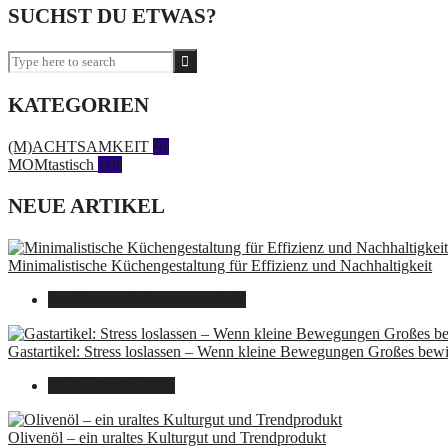
SUCHST DU ETWAS?
KATEGORIEN
(M)ACHTSAMKEIT
28
MOMtastisch
328
NEUE ARTIKEL
Minimalistische Küchengestaltung für Effizienz und Nachhaltigkeit
23. Oktober 2025
14. Juni 2026
Gastartikel: Stress loslassen – Wenn kleine Bewegungen Großes bew
26. September 2025
Olivenöl – ein uraltes Kulturgut und Trendprodukt