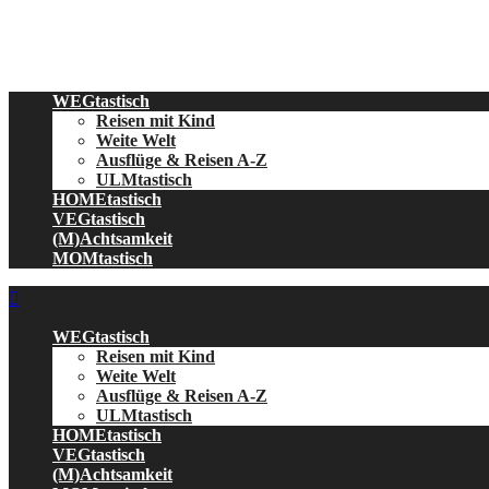
Skip
to
content
WEGtastisch
Reisen mit Kind
Weite Welt
Ausflüge & Reisen A-Z
ULMtastisch
HOMEtastisch
VEGtastisch
(M)Achtsamkeit
MOMtastisch
WEGtastisch
Reisen mit Kind
Weite Welt
Ausflüge & Reisen A-Z
ULMtastisch
HOMEtastisch
VEGtastisch
(M)Achtsamkeit