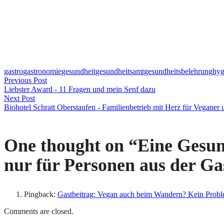
gastro
gastronomie
gesundheit
gesundheitsamt
gesundheitsbelehrung
hyg
Beitragsnavigation
Previous Post
Liebster Award - 11 Fragen und mein Senf dazu
Next Post
Biohotel Schratt Oberstaufen - Familienbetrieb mit Herz für Veganer 
One thought on “
Eine Gesun
nur für Personen aus der Gas
Pingback:
Gastbeitrag: Vegan auch beim Wandern? Kein Proble
Comments are closed.