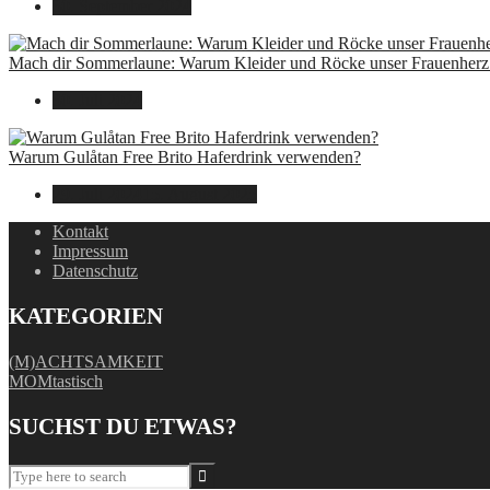
30. September 2024
Mach dir Sommerlaune: Warum Kleider und Röcke unser Frauenherz 
30. Juli 2024
Warum Gulåtan Free Brito Haferdrink verwenden?
29. Juli 2024
15. August 2025
Kontakt
Impressum
Datenschutz
KATEGORIEN
(M)ACHTSAMKEIT
MOMtastisch
SUCHST DU ETWAS?