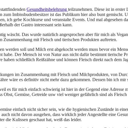
 stattfindenden
Gesundheitsbelehrung
teilzunehmen. Diese ist in erster L
 zum Imbissbudenbesitzer ist das Publikum hier also bunt gemischt. U
onen, ich gebe Kochkurse und veranstalte Events. Und mal abgesehen da
erhalb der Gastro interessant sein kann.
tig wäscht. Das wurde natürlich angesprochen aber für mich als Veganer
im Zusammenhang mit Fleisch und tierischen Produkten auftreten.
essen werden soll und Milch erst abgekocht werden muss bevor ein Mens
cht habe. Der Mensch ist von Natur aus nicht dafür bestimmt tierische 
ere haben schließlich Reißzähne und können Fleisch direkt nach dem Ja
ankungen im Zusammenhang mit Fleisch und Milchprodukten, von Durchfal
ähre wäre es definitiv nicht mehr dazu gekommen. Dessen bin ich mir s
weil es für mich einfach schwierig ist hier in der Gegend eine Adresse
s Obst, Gemüse, Getreide usw viel weniger gefährlich sind als Fleisch
emüse einfach nicht sicher sein, wie die hygienischen Zustände in ei
auch nicht davon ausgehen, dass wirklich jeder Angestellte eine Gesu
er die Kulissen geschaut hat, weiß das leider.