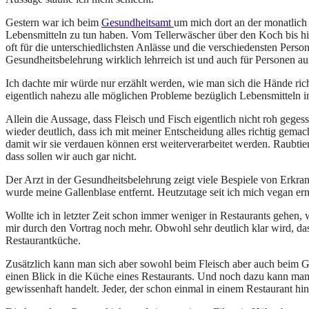
Gestern war ich beim
Gesundheitsamt
um mich dort an der monatlich
Lebensmitteln zu tun haben. Vom Tellerwäscher über den Koch bis hin
oft für die unterschiedlichsten Anlässe und die verschiedensten Pers
Gesundheitsbelehrung wirklich lehrreich ist und auch für Personen auß
Ich dachte mir würde nur erzählt werden, wie man sich die Hände rich
eigentlich nahezu alle möglichen Probleme bezüglich Lebensmitteln 
Allein die Aussage, dass Fleisch und Fisch eigentlich nicht roh geg
wieder deutlich, dass ich mit meiner Entscheidung alles richtig gema
damit wir sie verdauen können erst weiterverarbeitet werden. Raubti
dass sollen wir auch gar nicht.
Der Arzt in der Gesundheitsbelehrung zeigt viele Bespiele von Erkr
wurde meine Gallenblase entfernt. Heutzutage seit ich mich vegan ern
Wollte ich in letzter Zeit schon immer weniger in Restaurants gehen, 
mir durch den Vortrag noch mehr. Obwohl sehr deutlich klar wird, das
Restaurantküche.
Zusätzlich kann man sich aber sowohl beim Fleisch aber auch beim G
einen Blick in die Küche eines Restaurants. Und noch dazu kann man 
gewissenhaft handelt. Jeder, der schon einmal in einem Restaurant hint