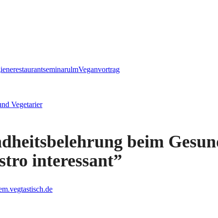
iene
restaurant
seminar
ulm
Vegan
vortrag
und Vegetarier
dheitsbelehrung beim Gesund
tro interessant
”
m.vegtastisch.de