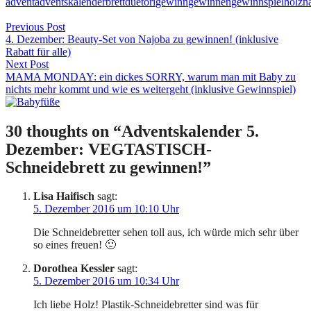
advent
adventskalender
brett
duetori
gewinn
gewinnen
gewinnspiel
holz
n
Beitragsnavigation
Previous Post
4. Dezember: Beauty-Set von Najoba zu gewinnen! (inklusive
Rabatt für alle)
Next Post
MAMA MONDAY: ein dickes SORRY, warum man mit Baby zu
nichts mehr kommt und wie es weitergeht (inklusive Gewinnspiel)
30 thoughts on “
Adventskalender 5.
Dezember: VEGTASTISCH-
Schneidebrett zu gewinnen!
”
Lisa Haifisch
sagt:
5. Dezember 2016 um 10:10 Uhr
Die Schneidebretter sehen toll aus, ich würde mich sehr über
so eines freuen! 🙂
Dorothea Kessler
sagt:
5. Dezember 2016 um 10:34 Uhr
Ich liebe Holz! Plastik-Schneidebretter sind was für