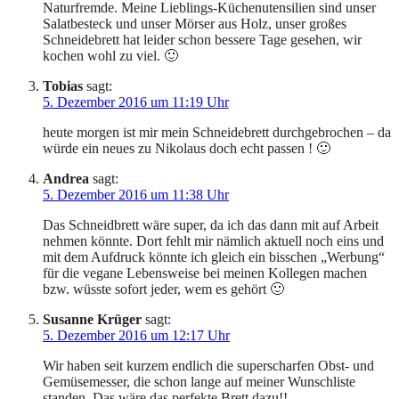
Naturfremde. Meine Lieblings-Küchenutensilien sind unser
Salatbesteck und unser Mörser aus Holz, unser großes
Schneidebrett hat leider schon bessere Tage gesehen, wir
kochen wohl zu viel. 🙂
Tobias
sagt:
5. Dezember 2016 um 11:19 Uhr
heute morgen ist mir mein Schneidebrett durchgebrochen – da
würde ein neues zu Nikolaus doch echt passen ! 🙂
Andrea
sagt:
5. Dezember 2016 um 11:38 Uhr
Das Schneidbrett wäre super, da ich das dann mit auf Arbeit
nehmen könnte. Dort fehlt mir nämlich aktuell noch eins und
mit dem Aufdruck könnte ich gleich ein bisschen „Werbung“
für die vegane Lebensweise bei meinen Kollegen machen
bzw. wüsste sofort jeder, wem es gehört 🙂
Susanne Krüger
sagt:
5. Dezember 2016 um 12:17 Uhr
Wir haben seit kurzem endlich die superscharfen Obst- und
Gemüsemesser, die schon lange auf meiner Wunschliste
standen. Das wäre das perfekte Brett dazu!!