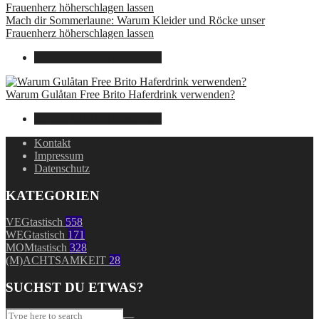
Mach dir Sommerlaune: Warum Kleider und Röcke unser
Frauenherz höherschlagen lassen
30. Juli 2024
7. August 2026
Warum Gulåtan Free Brito Haferdrink verwenden?
29. Juli 2024
7. August 2026
Kontakt
Impressum
Datenschutz
KATEGORIEN
VEGtastisch
558
WEGtastisch
171
MOMtastisch
328
(M)ACHTSAMKEIT
28
SUCHST DU ETWAS?