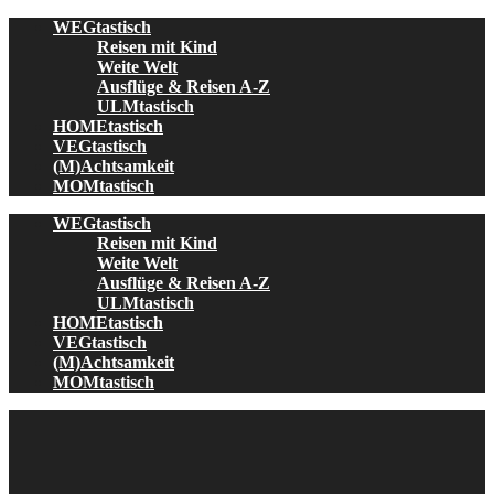
Skip
WEGtastisch
to
Reisen mit Kind
content
Weite Welt
Ausflüge & Reisen A-Z
ULMtastisch
HOMEtastisch
VEGtastisch
(M)Achtsamkeit
MOMtastisch
WEGtastisch
Reisen mit Kind
Weite Welt
Ausflüge & Reisen A-Z
ULMtastisch
HOMEtastisch
VEGtastisch
(M)Achtsamkeit
MOMtastisch