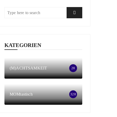
KATEGORIEN
(M)ACHTSAMKEIT
28
MOMtastisch
328