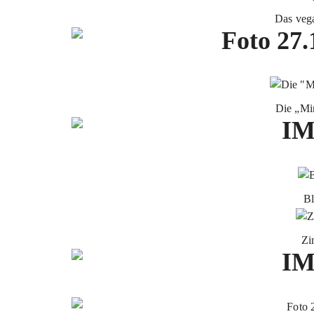
Das vega
Die „Mi
Bl
Zi