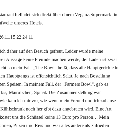
urant befindet sich direkt über einem Veganz-Supermarkt in
fweite unseres Hotels.
mich daher auf den Besuch gefreut. Leider wurde meine
dieser Aussage keine Freunde machen werde, der Laden ist zwar
cht so mein Fall. „The Bowl“ heißt, dass alle Hauptgerichte in
den Hauptgangs ist offensichtlich Salat. Je nach Bestellung
rmen Speisen. In meinem Fall, der „Farmers Bowl“, gab es
is, Mairübchen, Spinat. Die Zusammenstellung war
ndwie kam ich mir vor, wie wenn mein Freund und ich zuhause
r Kühlschrank noch her gibt dazu angebraten wird. Eine Art
 kostet uns die Schüssel keine 13 Euro pro Person… Mein
nen, Pilzen und Reis und war alles andere als zufrieden