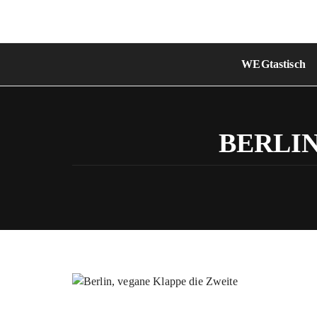
Skip
to
content
WEGtastisch
BERLIN