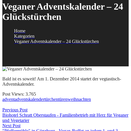
Veganer Adventskalender – 24
Glückstürchen
Home
Kategorien
Veganer Adventskalender – 24 Glückstürchen
Bald ist es soweit! Am 1. Dezember 2014 startet der vegtastisch-
Adventskalender.
Post Views:
3.765
advent
adventskalender
türchen
türen
weihnachten
Beitragsnavigation
Previous Post
Biohotel Schratt Oberstaufen - Familienbetrieb mit Herz für Veganer
und Vegetarier
Next Post
"Pfeffermühle" in Günzburg - Vegan-Buffet an jedem 1. und 3.