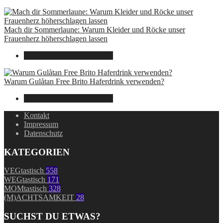
Mach dir Sommerlaune: Warum Kleider und Röcke unser
Frauenherz höherschlagen lassen
30. Juli 2024
7. August 2026
Warum Gulåtan Free Brito Haferdrink verwenden?
29. Juli 2024
7. August 2026
Kontakt
Impressum
Datenschutz
KATEGORIEN
VEGtastisch
558
WEGtastisch
171
MOMtastisch
328
(M)ACHTSAMKEIT
28
SUCHST DU ETWAS?