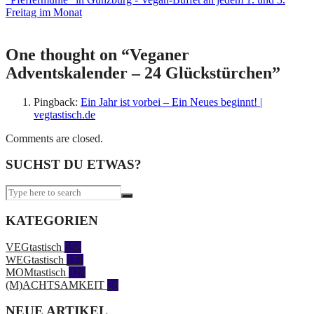
Freitag im Monat
One thought on “
Veganer
Adventskalender – 24 Glückstürchen
”
Pingback:
Ein Jahr ist vorbei – Ein Neues beginnt! |
vegtastisch.de
Comments are closed.
SUCHST DU ETWAS?
KATEGORIEN
VEGtastisch
558
WEGtastisch
171
MOMtastisch
328
(M)ACHTSAMKEIT
28
NEUE ARTIKEL