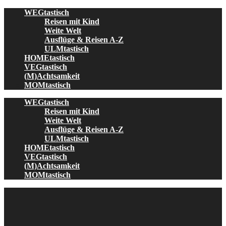
Skip
WEGtastisch
to
Reisen mit Kind
content
Weite Welt
Ausflüge & Reisen A-Z
ULMtastisch
HOMEtastisch
VEGtastisch
(M)Achtsamkeit
MOMtastisch
WEGtastisch
Reisen mit Kind
Weite Welt
Ausflüge & Reisen A-Z
ULMtastisch
HOMEtastisch
VEGtastisch
(M)Achtsamkeit
MOMtastisch