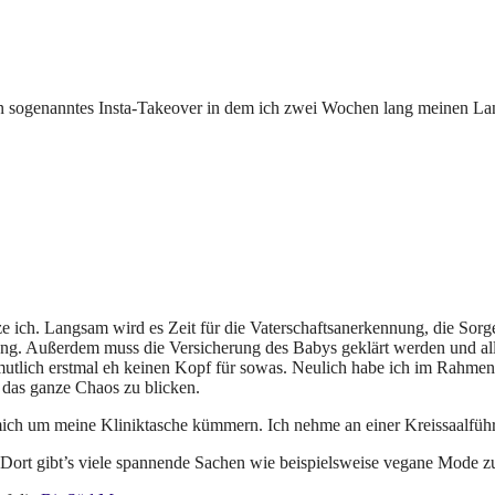
Ein sogenanntes Insta-Takeover in dem ich zwei Wochen lang meinen La
ch. Langsam wird es Zeit für die Vaterschaftsanerkennung, die Sorge
nung. Außerdem muss die Versicherung des Babys geklärt werden und all
rmutlich erstmal eh keinen Kopf für sowas. Neulich habe ich im Rahme
 das ganze Chaos zu blicken.
um meine Kliniktasche kümmern. Ich nehme an einer Kreissaalführun
 Dort gibt’s viele spannende Sachen wie beispielsweise vegane Mode z