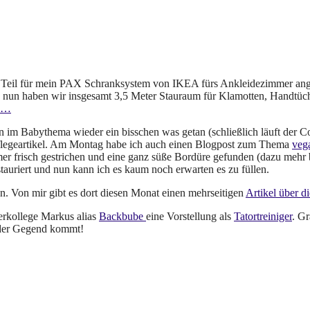
 Teil für mein
PAX Schranksystem von IKEA fürs Ankleidezimmer anges
n nun haben wir insgesamt 3,5 Meter Stauraum für Klamotten, Handtüch
ln…
 im Babythema wieder ein bisschen was getan (schließlich läuft der C
Pflegeartikel. Am Montag habe ich auch einen Blogpost zum Thema
veg
 frisch gestrichen und eine ganz süße Bordüre gefunden (dazu mehr
tauriert und nun kann ich es kaum noch erwarten es zu füllen.
 Von mir gibt es dort diesen Monat einen mehrseitigen
Artikel über d
rkollege Markus alias
Backbube
eine Vorstellung als
Tatortreiniger
. Gr
 der Gegend kommt!