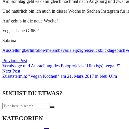
Am Sonntag geht es dann gleich nochmal nach Augsburg und zwar a
Und natürlich bin ich auch in dieser Woche in Sachen Instagram für 
Auf geht´s in die neue Woche!
Vegtastische Grüße!
Sabrina
Ausstellung
berlin
followme
iambavaria
leipzig
reise
rückblick
tagebuch
V
Beitragsnavigation
Previous Post
Vernissage und Ausstellung des Fotoprojekts "Ulm is(s)t vegan!"
Next Post
Zusatztermin: "Vegan Kochen" am 21. März 2017 in Neu-Ulm
SUCHST DU ETWAS?
KATEGORIEN