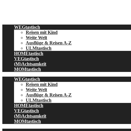
Skip
to
content
WEGtastisch
Reisen mit Kind
Weite Welt
Ausflüge & Reisen A-Z
ULMtastisch
HOMEtastisch
VEGtastisch
(M)Achtsamkeit
MOMtastisch
WEGtastisch
Reisen mit Kind
Weite Welt
Ausflüge & Reisen A-Z
ULMtastisch
HOMEtastisch
VEGtastisch
(M)Achtsamkeit
MOMtastisch