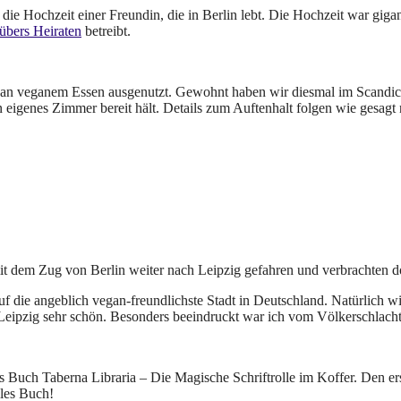
ie Hochzeit einer Freundin, die in Berlin lebt. Die Hochzeit war gigant
 übers Heiraten
betreibt.
t an veganem Essen ausgenutzt. Gewohnt haben wir diesmal im Scandic
n eigenes Zimmer bereit hält. Details zum Auftenhalt folgen wie gesagt
it dem Zug von Berlin weiter nach Leipzig gefahren und verbrachten do
f die angeblich vegan-freundlichste Stadt in Deutschland. Natürlich wi
nd Leipzig sehr schön. Besonders beeindruckt war ich vom Völkerschlac
s Buch Taberna Libraria – Die Magische Schriftrolle im Koffer. Den er
lles Buch!