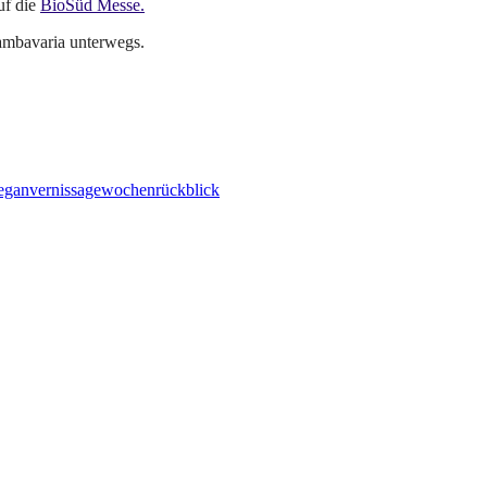
uf die
BioSüd Messe.
iambavaria unterwegs.
egan
vernissage
wochenrückblick