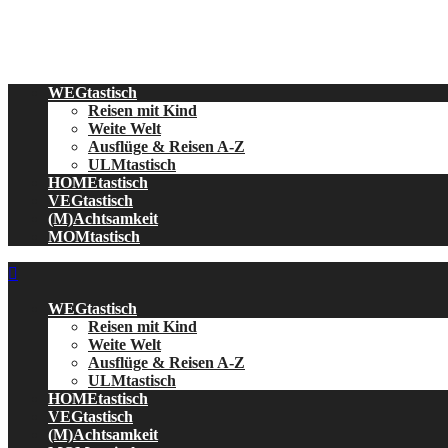
Skip
to
content
WEGtastisch
Reisen mit Kind
Weite Welt
Ausflüge & Reisen A-Z
ULMtastisch
HOMEtastisch
VEGtastisch
(M)Achtsamkeit
MOMtastisch
WEGtastisch
Reisen mit Kind
Weite Welt
Ausflüge & Reisen A-Z
ULMtastisch
HOMEtastisch
VEGtastisch
(M)Achtsamkeit