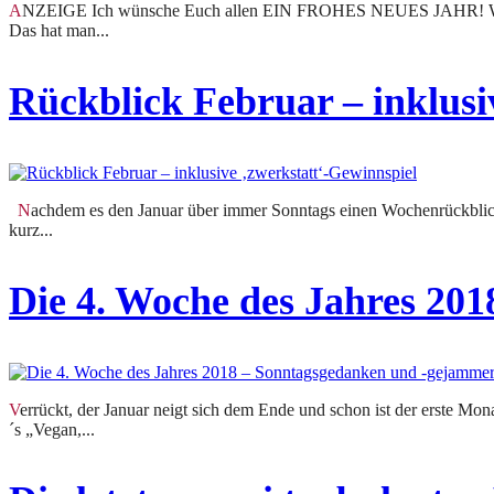
ANZEIGE Ich wünsche Euch allen EIN FROHES NEUES JAHR! Wie schon in meinem Rückblick auf 2018 neulich erklärt, war das vergangene Jahr ein absolutes Reisejahr für uns.
Das hat man...
Rückblick Februar – inklusi
Nachdem es den Januar über immer Sonntags einen Wochenrückblick von mir gab, habe ich mich diesen Monat zu einem Monatsrückblick entschieden. Der Februar ist ja eh schon so
kurz...
Die 4. Woche des Jahres 20
Verrückt, der Januar neigt sich dem Ende und schon ist der erste Monat in 2018 fast wieder vorbei. BLOG. In dieser Woche gab es eine ausführliche Buchvorstellung von Patrick Bolk
´s „Vegan,...