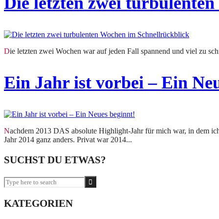
Die letzten zwei turbulente
Die letzten zwei Wochen war auf jeden Fall spannend und viel zu schn
Ein Jahr ist vorbei – Ein Ne
Nachdem 2013 DAS absolute Highlight-Jahr für mich war, in dem ich gefühlt mehr auf Reisen (Island, Thailand, Frankreich, Österreich, Schweiz, Italien,…) war als daheim verlief das
Jahr 2014 ganz anders. Privat war 2014...
SUCHST DU ETWAS?
KATEGORIEN