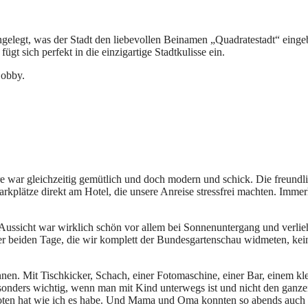
elegt, was der Stadt den liebevollen Beinamen „Quadratestadt“ eingeb
t sich perfekt in die einzigartige Stadtkulisse ein.
Lobby.
 war gleichzeitig gemütlich und doch modern und schick. Die freundlic
plätze direkt am Hotel, die unsere Anreise stressfrei machten. Immerh
Aussicht war wirklich schön vor allem bei Sonnenuntergang und verlie
er beiden Tage, die wir komplett der Bundesgartenschau widmeten, kei
annen. Mit Tischkicker, Schach, einer Fotomaschine, einer Bar, einem k
esonders wichtig, wenn man mit Kind unterwegs ist und nicht den gan
oten hat wie ich es habe. Und Mama und Oma konnten so abends auch 