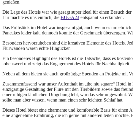
genießen.
Die Lage des Hotels war wie gesagt super ideal für einen Besuch der 
Tür machte es uns einfach, die
BUGA23
entspannt zu erkunden.
Das Frühstück im Hotel war insgesamt gut, auch wenn es um ehrlich 
Pancakes leider kalt, dennoch konnte der Geschmack überzeugen. Wir 
Besonders hervorzuheben sind die kreativen Elemente des Hotels. Jed
Flurwänden waren echte Hingucker.
Ein besonderes Highlight des Hotels ist die Tatsache, dass es kosten
lobenswert und zeigt das Engagement des Hotels für Nachhaltigkeit.
Neben all dem bieten sie auch großzügige Spenden an Projekte mit Ve
Zusammenfassend war unser Aufenthalt im „the niu square“ Hotel in 
einzigartige Gestaltung der Flure mit den Tierbildern sowie das freu
einer ruhigen ländlichen Umgebung lebt, war das sehr ungewohnt. Wir
sollte man aber wissen, wenn man einen sehr leichten Schlaf hat.
Dieses Hotel bietet eine charmante und komfortable Basis für einen 
eine angenehme Erfahrung, die ich gerne mit anderen teilen möchte. E