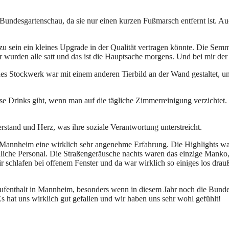
Bundesgartenschau, da sie nur einen kurzen Fußmarsch entfernt ist. Auc
zu sein ein kleines Upgrade in der Qualität vertragen könnte. Die Sem
wurden alle satt und das ist die Hauptsache morgens. Und bei mir der 
es Stockwerk war mit einem anderen Tierbild an der Wand gestaltet, u
lose Drinks gibt, wenn man auf die tägliche Zimmerreinigung verzichtet.
rstand und Herz, was ihre soziale Verantwortung unterstreicht.
Mannheim eine wirklich sehr angenehme Erfahrung. Die Highlights ware
ndliche Personal. Die Straßengeräusche nachts waren das einzige Manko,
 schlafen bei offenem Fenster und da war wirklich so einiges los drau
Aufenthalt in Mannheim, besonders wenn in diesem Jahr noch die Bundes
s hat uns wirklich gut gefallen und wir haben uns sehr wohl gefühlt!