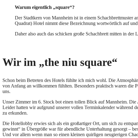
Warum eigentlich „square“?
Der Stadtkern von Mannheim ist in einem Schachbrettmuster ang
Quadrat) Hotel nimmt diese Bezeichnung wortwörtlich auf und füg
Daher also auch das schicken große Schachbrett mitten in der 
Wir im „the niu square“
Schon beim Betreten des Hotels fühlte ich mich wohl. Die Atmosphäre
von Anfang an willkommen fühlten. Besonders praktisch waren die Park
uns.
Unser Zimmer im 6. Stock bot einen tollen Blick auf Mannheim. Die 
Leider hatten wir aufgrund unserer vollen Terminkalender während d
zu erkunden.
Die Hotellobby erwies sich als ein großartiger Ort, um sich zu entsp
gewinnt“ in Übergröße war für abendliche Unterhaltung gesorgt – b
Und vor allem wenn man so einen kleinen quirligen neugierigen Cha