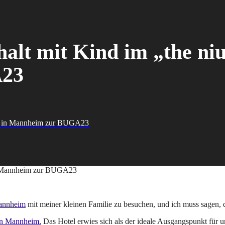
alt mit Kind im „the ni
A23
tel in Mannheim zur BUGA23
nnheim
mit meiner kleinen Familie zu besuchen, und ich muss sagen, d
in Mannheim.
Das Hotel erwies sich als der ideale Ausgangspunkt für u