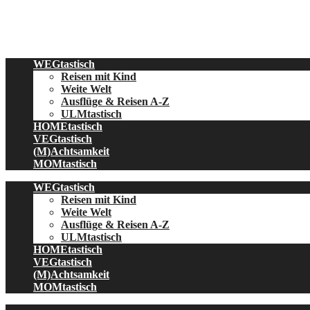
Skip
to
content
WEGtastisch
Reisen mit Kind
Weite Welt
Ausflüge & Reisen A-Z
ULMtastisch
HOMEtastisch
VEGtastisch
(M)Achtsamkeit
MOMtastisch
WEGtastisch
Reisen mit Kind
Weite Welt
Ausflüge & Reisen A-Z
ULMtastisch
HOMEtastisch
VEGtastisch
(M)Achtsamkeit
MOMtastisch