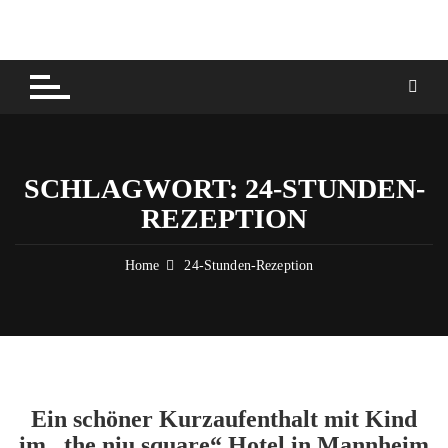
Skip
to
content
SCHLAGWORT:
24-STUNDEN-
REZEPTION
Home
24-Stunden-Rezeption
Ein schöner Kurzaufenthalt mit Kind
im „the niu square“ Hotel in Mannheim