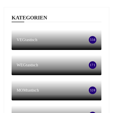
KATEGORIEN
VEGtastisch
558
WEGtastisch
171
MOMtastisch
328