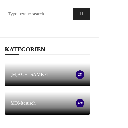
KATEGORIEN
(M)ACHTSAMKEIT
28
MOMtastisch
328