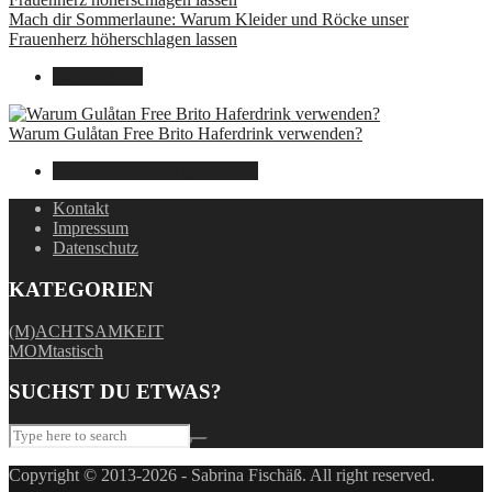
Mach dir Sommerlaune: Warum Kleider und Röcke unser
Frauenherz höherschlagen lassen
30. Juli 2024
Warum Gulåtan Free Brito Haferdrink verwenden?
29. Juli 2024
15. August 2025
Kontakt
Impressum
Datenschutz
KATEGORIEN
(M)ACHTSAMKEIT
MOMtastisch
SUCHST DU ETWAS?
Copyright © 2013-2026 - Sabrina Fischäß. All right reserved.