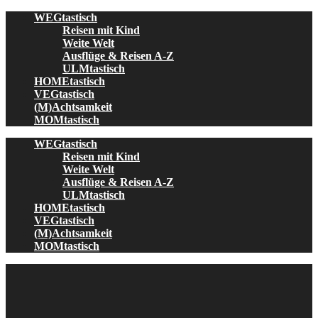
Skip
WEGtastisch
to
Reisen mit Kind
content
Weite Welt
Ausflüge & Reisen A-Z
ULMtastisch
HOMEtastisch
VEGtastisch
(M)Achtsamkeit
MOMtastisch
WEGtastisch
Reisen mit Kind
Weite Welt
Ausflüge & Reisen A-Z
ULMtastisch
HOMEtastisch
VEGtastisch
(M)Achtsamkeit
MOMtastisch