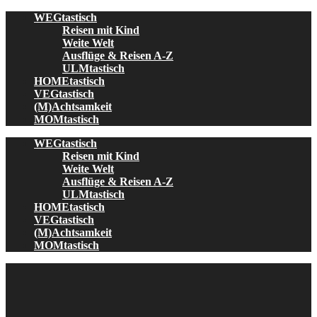
Skip
WEGtastisch
to
Reisen mit Kind
content
Weite Welt
Ausflüge & Reisen A-Z
ULMtastisch
HOMEtastisch
VEGtastisch
(M)Achtsamkeit
MOMtastisch
WEGtastisch
Reisen mit Kind
Weite Welt
Ausflüge & Reisen A-Z
ULMtastisch
HOMEtastisch
VEGtastisch
(M)Achtsamkeit
MOMtastisch